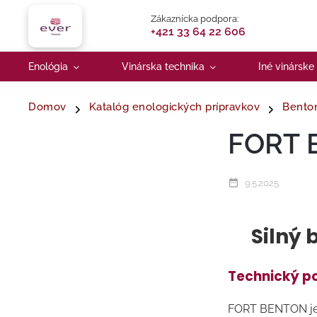
Zákaznícka podpora:
+421 33 64 22 606
Enológia
Vinárska technika
Iné vinárske
Domov
Katalóg enologických prípravkov
Benton
FORT 
9.5.2025
Silný 
Technický p
FORT BENTON je 