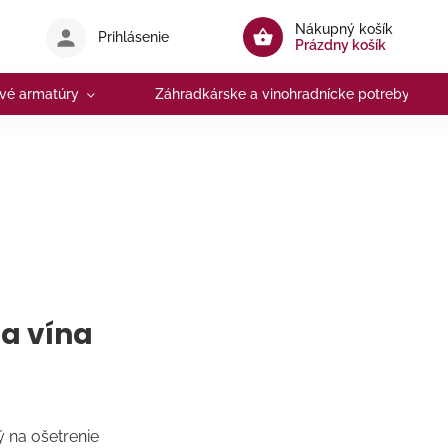
Nákupný košík
Prihlásenie
Prázdny košík
vé armatúry
Záhradkárske a vinohradnícke potreby
 a vína
 na ošetrenie