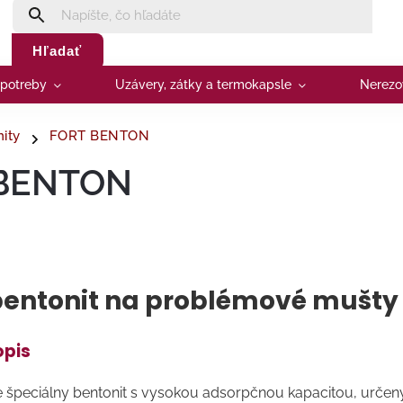
Hľadať
 potreby
Uzávery, zátky a termokapsle
Nerezo
ity
FORT BENTON
BENTON
bentonit na problémové mušty
opis
špeciálny bentonit s vysokou adsorpčnou kapacitou, určený