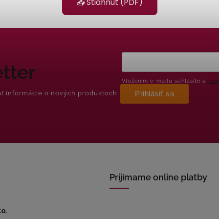
📥 Stiahnuť (PDF)
tter
Vložením e-mailu súhlasíte s
podm
ať informácie o nových produktoch
Prihlásiť sa
Prijímame online platby
.o.