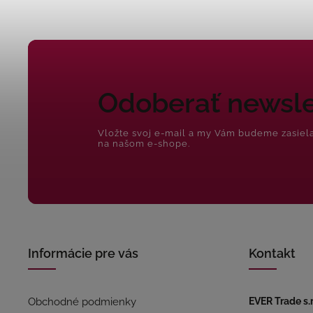
Odoberať newsle
Vložte svoj e-mail a my Vám budeme zasiel
na našom e-shope.
Informácie pre vás
Kontakt
Obchodné podmienky
EVER Trade s.r