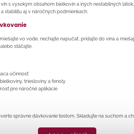
vín s vysokým obsahom bielkovín a iných nestabilných látok
 a stabilitu aj v náročných podmienkach.
ávkovanie
miešajte vo vode, nechajte napučať, pridajte do vína a mieša
 alebo stáčajte.
iaca účinnosť
ielkoviny, triesloviny a fenoly
čírosť pre náročné aplikácie
overte správne dávkovanie testom. Skladujte na suchom a c