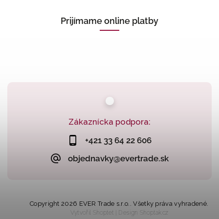
Prijímame online platby
Zákaznícka podpora:
+421 33 64 22 606
objednavky@evertrade.sk
Copyright 2026
EVER Trade s.r.o.
. Všetky práva vyhradené.
Vytvořil
Shoptet
| Design
Shoptak.cz