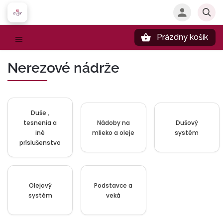
Prázdny košík
Hľadať
Nerezové nádrže
Duše ,
tesnenia a
Nádoby na
Dušový
iné
mlieko a oleje
systém
príslušenstvo
Olejový
Podstavce a
systém
veká