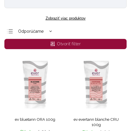
Zobraziť viac produktov
Odporúčame
Najlacnejšie
Otvoriť filter
Najdrahšie
Najpredávanejšie
Abecedne
ev bluetann ORA 100g
ev evertann blanche CRU
100g