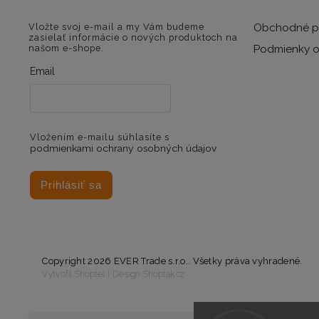
Vložte svoj e-mail a my Vám budeme
Obchodné p
zasielať informácie o nových produktoch na
našom e-shope.
Podmienky o
Email
Vložením e-mailu súhlasíte s
podmienkami ochrany osobných údajov
Prihlásiť sa
Copyright 2026
EVER Trade s.r.o.
. Všetky práva vyhradené.
Vytvořil
Shoptet
| Design
Shoptak.cz