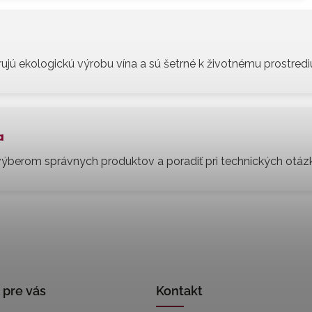
ujú ekologickú výrobu vína a sú šetrné k životnému prostredi
a
 výberom správnych produktov a poradiť pri technických otáz
 pre vás
Kontakt