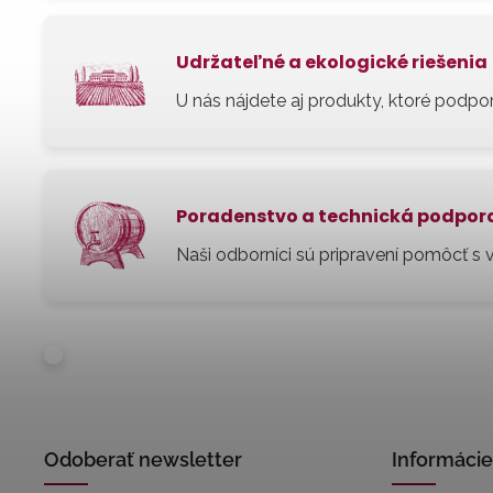
Udržateľné a ekologické riešenia
U nás nájdete aj produkty, ktoré podpor
Poradenstvo a technická podpor
Naši odborníci sú pripravení pomôcť s
Odoberať newsletter
Informácie