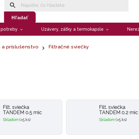
Hľadať
e potreby
Uzávery, zátky a termokapsle
Nere
a a príslušenstvo
Filtračné sviečky
Filt. sviečka
Filt. sviečka
TANDEM 0.5 mic
TANDEM 0.2 mic
Skladom
(>5 ks)
Skladom
(>5 ks)