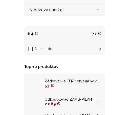
Nerezové nádrže
64
€
71
€
Na sklade
3
Top 10 produktov
Zátkovačka FER červená kov.
53 €
Odkôstkovač ZAMB-PILAN
2 089 €