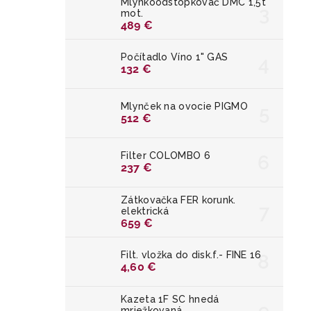
Mlynkoodstopkovač DMC 1,5t
mot.
489 €
Počítadlo Víno 1" GAS
132 €
Mlynček na ovocie PIGMO
512 €
Filter COLOMBO 6
237 €
Zátkovačka FER korunk.
elektrická
659 €
Filt. vložka do disk.f.- FINE 16
4,60 €
Kazeta 1F SC hnedá
mriežkovaná