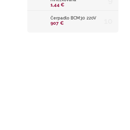
1,44 €
Čerpadlo BCM30 220V
907 €