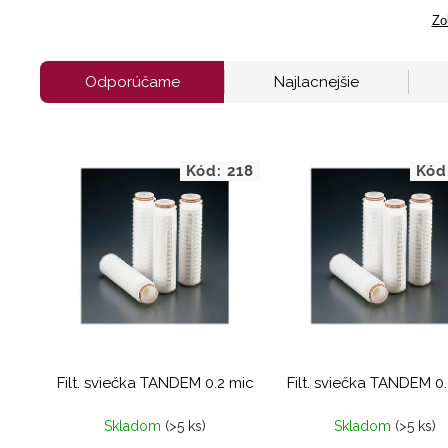
Zo
Odporúčame
Najlacnejšie
Kód:
218
Kód
Filt. sviečka TANDEM 0.2 mic
Filt. s
Skladom
(>5 ks)
Skladom
(>5 ks)