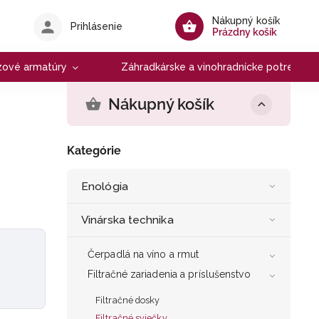
Nákupný košík
Prihlásenie
Prázdny košík
zové armatúry
Záhradkárske a vinohradnícke potreby
Nákupný košík
Kategórie
Enológia
Vinárska technika
Čerpadlá na víno a rmut
Filtračné zariadenia a príslušenstvo
Filtračné dosky
Filtračné sviečky