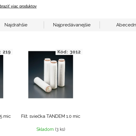
braziť viac produktov
Najdrahšie
Najpredávanejšie
Abeced
:
219
Kód:
3012
viečka TANDEM 0.5 mic
Filt. sviečka TANDEM 1.0 mic
Skladom
(3 ks)