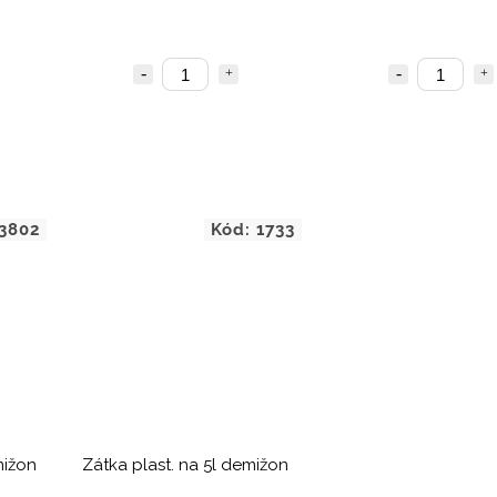
3802
Kód:
1733
mižon
Zátka plast. na 5l demižon