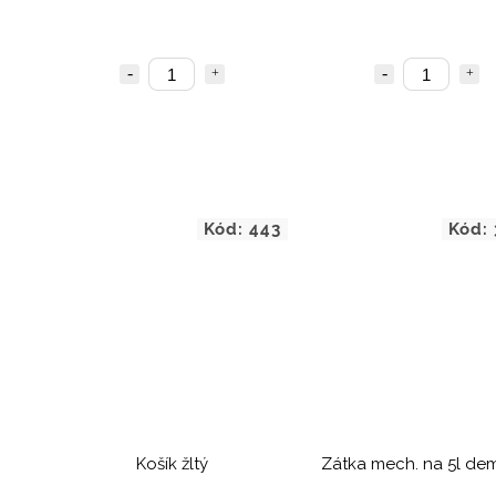
Kód:
443
Kód:
Košík žltý
Zátka mech. na 5l de