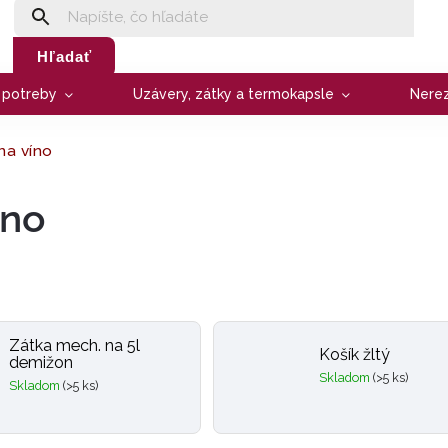
Hľadať
e potreby
Uzávery, zátky a termokapsle
Nere
na víno
íno
Zátka mech. na 5l
Košík žltý
demižon
Skladom
(>5 ks)
Skladom
(>5 ks)