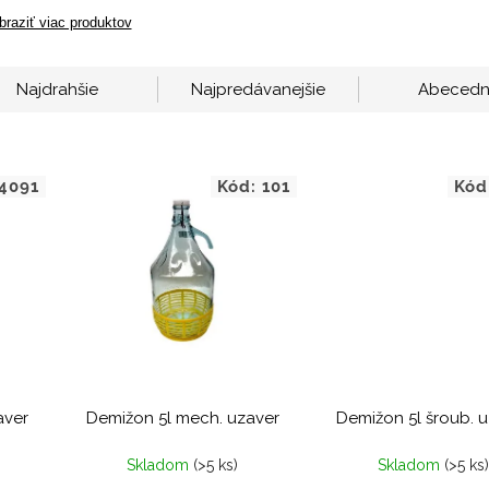
braziť viac produktov
Najdrahšie
Najpredávanejšie
Abeced
4091
Kód:
101
Kód
aver
Demižon 5l mech. uzaver
Demižon 5l šroub. 
Skladom
(>5 ks)
Skladom
(>5 ks)