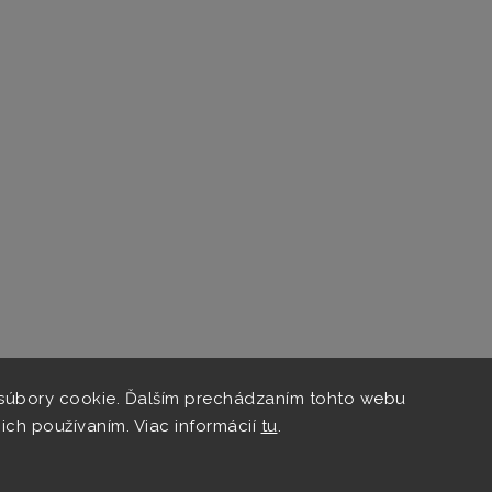
súbory cookie. Ďalším prechádzaním tohto webu
 ich používaním. Viac informácií
tu
.
hop vznikol na základe spolupráce s
Kvalitnye