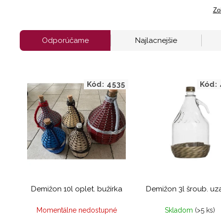
Zo
Odporúčame
Najlacnejšie
Kód:
4535
Kód:
Demižon 10l oplet. bužírka
Demižon 3l šroub. uz
Momentálne nedostupné
Skladom
(>5 ks)