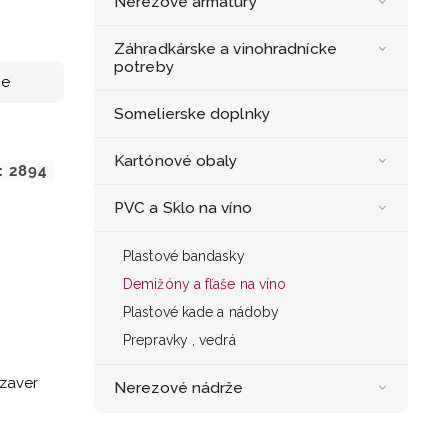
Nerezové armatúry
Záhradkárske a vinohradnícke
potreby
ne
Somelierske doplnky
Kartónové obaly
:
2894
PVC a Sklo na víno
Plastové bandasky
Demižóny a fľaše na víno
Plastové kade a nádoby
Prepravky , vedrá
uzaver
Nerezové nádrže