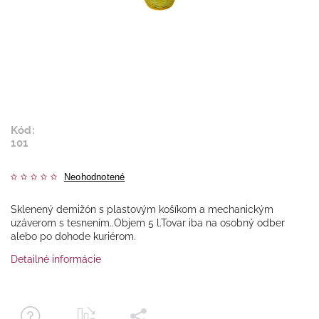
Kód:
101
Neohodnotené
Sklenený demižón s plastovým košíkom a mechanickým
uzáverom s tesnením..Objem 5 l.Tovar iba na osobný odber
alebo po dohode kuriérom.
Detailné informácie