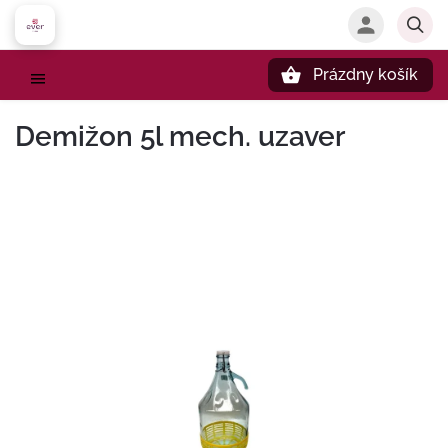
Prázdny košík
Hľadať
Demižon 5l mech. uzaver