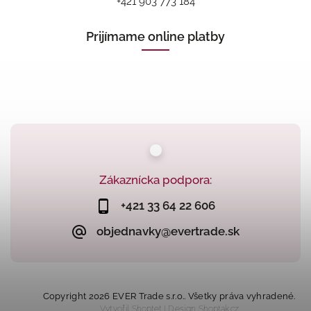
+421 903 773 184
Prijímame online platby
Zákaznícka podpora:
+421 33 64 22 606
objednavky@evertrade.sk
Copyright 2026
EVER Trade s.r.o.
. Všetky práva vyhradené.
Vytvořil
Shoptet
| Design
Shoptak.cz