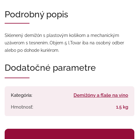
Podrobný popis
Sklenený demižón s plastovým košíkom a mechanickým
uzáverom s tesnením..Objem 5 l.Tovar iba na osobný odber
alebo po dohode kuriérom.
Dodatočné parametre
Kategória
:
Demižóny a fľaše na víno
Hmotnosť
:
1.5 kg