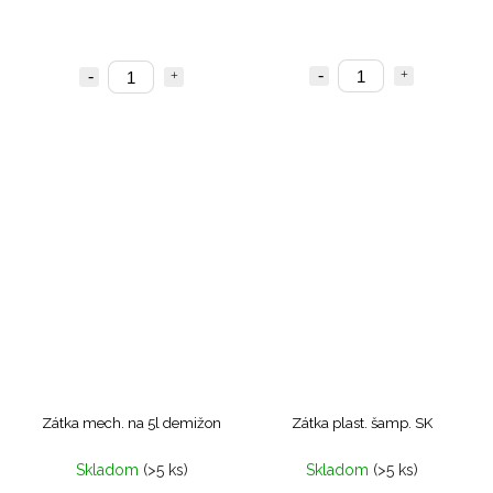
Zátka mech. na 5l demižon
Zátka plast. šamp. SK
Skladom
(>5 ks)
Skladom
(>5 ks)