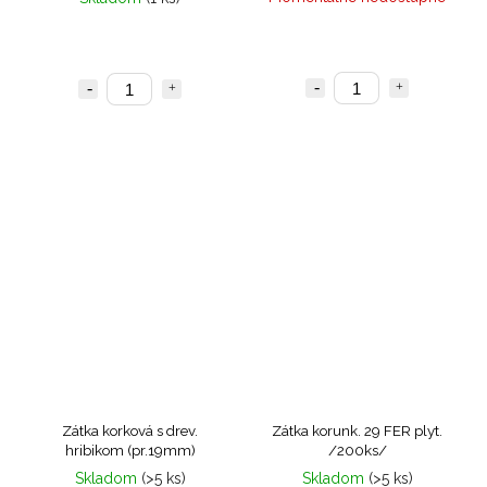
Zátka korková s drev.
Zátka korunk. 29 FER plyt.
hribikom (pr.19mm)
/200ks/
Skladom
(>5 ks)
Skladom
(>5 ks)