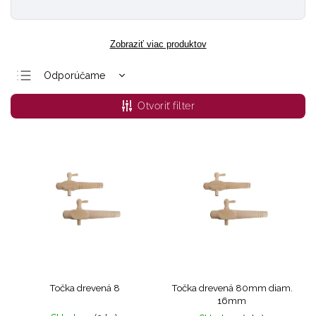
Zobraziť viac produktov
Odporúčame
Najlacnejšie
Otvoriť filter
Najdrahšie
Najpredávanejšie
Abecedne
Točka drevená 8
Točka drevená 80mm diam.
16mm