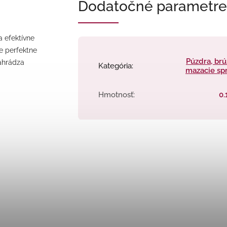
Dodatočné parametre
a efektívne
e perfektne
Púzdra, brú
nahrádza
Kategória
:
mazacie sp
Hmotnosť
:
0.