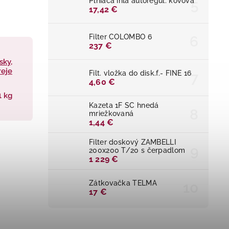
Plniaca ihla autoregul. kovová
17,42 €
Filter COLOMBO 6
237 €
sky,
reje
Filt. vložka do disk.f.- FINE 16
4,60 €
1 kg
Kazeta 1F SC hnedá
mriežkovaná
1,44 €
Filter doskový ZAMBELLI
200x200 T/20 s čerpadlom
1 229 €
Zátkovačka TELMA
17 €