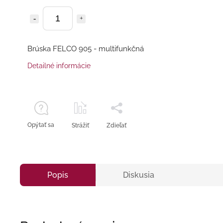
Brúska FELCO 905 - multifunkčná
Detailné informácie
Opýtať sa
Strážiť
Zdieľať
Popis
Diskusia