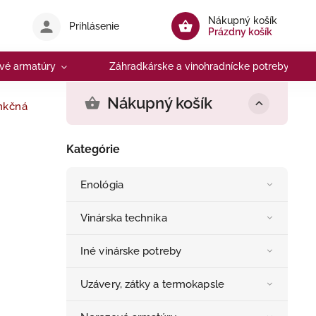
Nákupný košík
Prihlásenie
Prázdny košík
vé armatúry
Záhradkárske a vinohradnícke potreby
Nákupný košík
nkčná
Kategórie
Enológia
Vinárska technika
Iné vinárske potreby
Uzávery, zátky a termokapsle