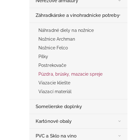
Nerezové armatúry
Záhradkárske a vinohradnícke potreby
Náhradné diely na nožnice
Nožnice Archman
Nožnice Felco
Pílky
Postrekovače
Púzdra, brúsky, mazacie spreje
Viazacie kliešte
Viazací materiál
Somelierske doplnky
Kartónové obaly
PVC a Sklo na víno