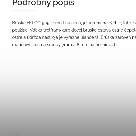
Podrobný popis
Brúska FELCO 905 je multifunkčná, je určená na rýchle, ľahké 
použitie. Vďaka wolfram-karbidovej brúske ostáva ostrie čepel
ostré a údržba nástroja je výrazne uľahčená. Brúska zároveň 
maticový kľúč na šrouby 7mm a 8 mm na nožniciach.