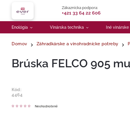
Zákaznícka podpora:
+421 33 64 22 606
Enológia
Vinárska technika
Iné vinárske
Domov
Záhradkárske a vinohradnícke potreby
P
Brúska FELCO 905 mu
Kód:
4464
Neohodnotené