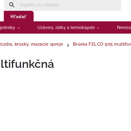
Hľadať
 potreby
Uzávery, zátky a termokapsle
Nerezo
úzdra, brúsky, mazacie spreje
Brúska FELCO 905 multifu
ltifunkčná