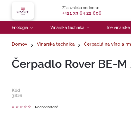
Zákaznícka podpora:
+421 33 64 22 606
Enológia
Vinárska technika
Iné vinárske
Domov
Vinárska technika
Čerpadlá na víno a r
Čerpadlo Rover BE-M 
Kód:
3816
Neohodnotené