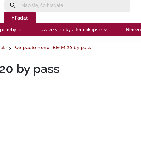
Hľadať
 potreby
Uzávery, zátky a termokapsle
Nerezo
mut
Čerpadlo Rover BE-M 20 by pass
20 by pass