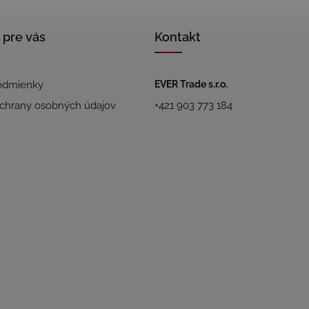
 pre vás
Kontakt
odmienky
EVER Trade s.r.o.
chrany osobných údajov
+421 903 773 184