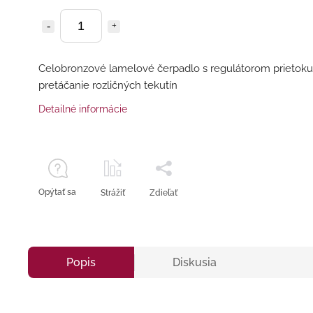
Celobronzové lamelové čerpadlo s regulátorom prietoku
pretáčanie rozličných tekutín
Detailné informácie
Opýtať sa
Strážiť
Zdieľať
Popis
Diskusia