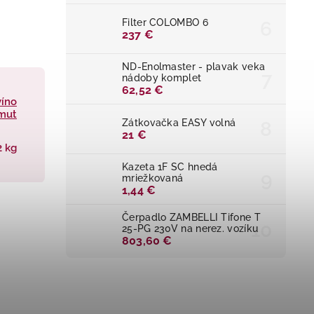
Filter COLOMBO 6
237 €
ND-Enolmaster - plavak veka
nádoby komplet
62,52 €
víno
rmut
Zátkovačka EASY volná
21 €
2 kg
Kazeta 1F SC hnedá
mriežkovaná
1,44 €
Čerpadlo ZAMBELLI Tifone T
25-PG 230V na nerez. vozíku
803,60 €