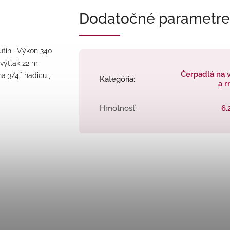
Dodatočné parametre
tín . Výkon 340
výtlak 22 m
Čerpadlá na 
a 3/4´´ hadicu ,
Kategória
:
a 
Hmotnosť
:
6.