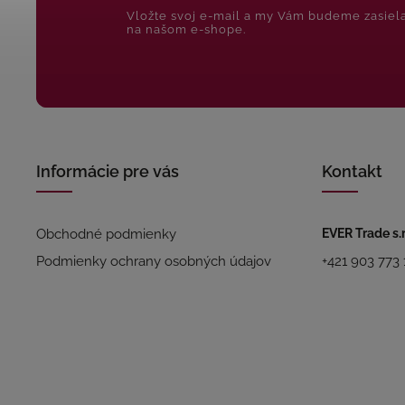
Vložte svoj e-mail a my Vám budeme zasiel
na našom e-shope.
Informácie pre vás
Kontakt
Obchodné podmienky
EVER Trade s.r
Podmienky ochrany osobných údajov
+421 903 773 