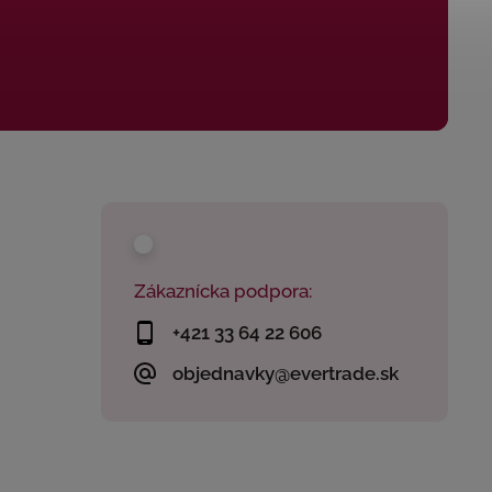
Zákaznícka podpora:
+421 33 64 22 606
objednavky@evertrade.sk