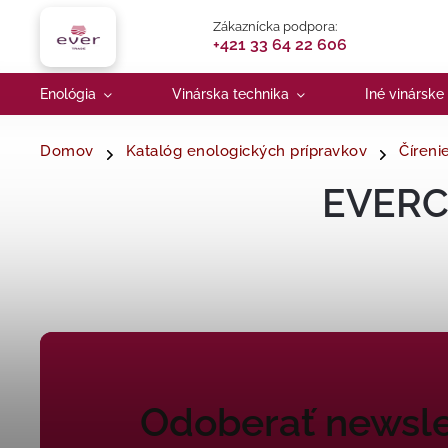
Zákaznícka podpora:
+421 33 64 22 606
Enológia
Vinárska technika
Iné vinárske
Domov
Katalóg enologických prípravkov
Číreni
EVERC
Odoberať newsle