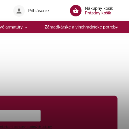
Nákupný košík
Prihlásenie
Prázdny košík
vé armatúry
Záhradkárske a vinohradnícke potreby
ienkami ochrany osobných údajov