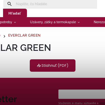
Hľadať
 potreby
Uzávery, zátky a termokapsle
Nerezo
e
EVERCLAR GREEN
LAR GREEN
📥 Stiahnuť (PDF)
tter
Vložením e-mailu súhlasíte s
podm