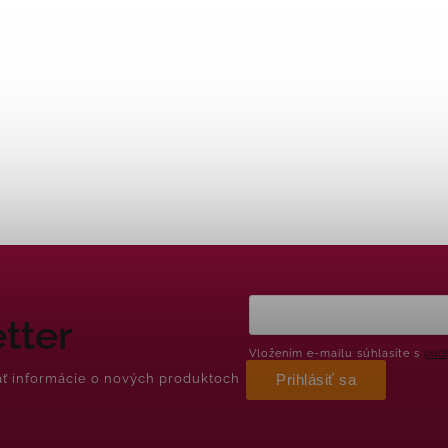
tter
Vložením e-mailu súhlasíte s
podm
ať informácie o nových produktoch
Prihlásiť sa