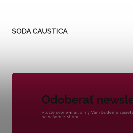
SODA CAUSTICA
Odoberať newsle
Vložte svoj e-mail a my Vám budeme zasiel
na našom e-shope.