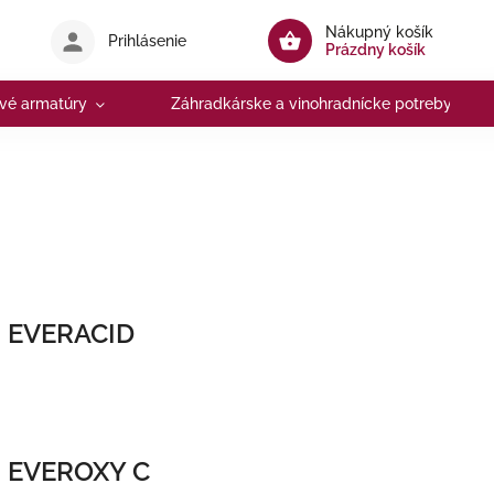
Nákupný košík
Prihlásenie
Prázdny košík
vé armatúry
Záhradkárske a vinohradnícke potreby
EVERACID
EVEROXY C