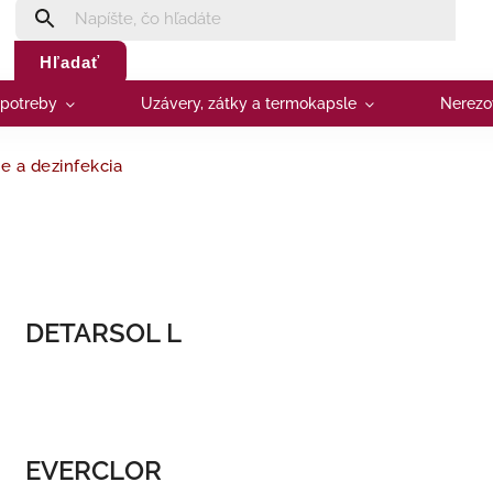
Hľadať
 potreby
Uzávery, zátky a termokapsle
Nerezo
ie a dezinfekcia
DETARSOL L
EVERCLOR