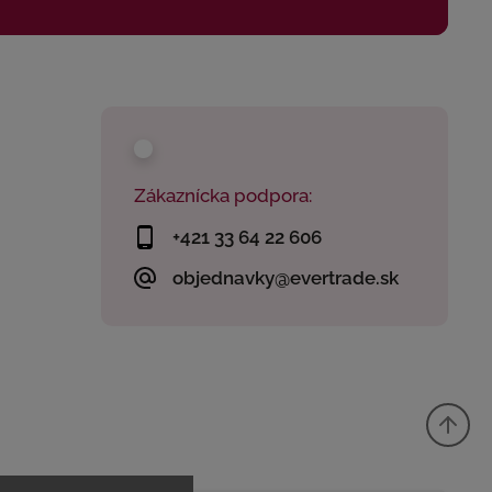
Zákaznícka podpora:
+421 33 64 22 606
objednavky@evertrade.sk