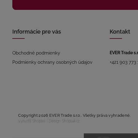
Informácie pre vás
Kontakt
Obchodné podmienky
EVER Trade s.r
Podmienky ochrany osobných údajov
+421 903 773 
Copyright 2026
EVER Trade s.r.o.
. Všetky práva vyhradené.
Vytvořil
Shoptet
| Design
Shoptak.cz