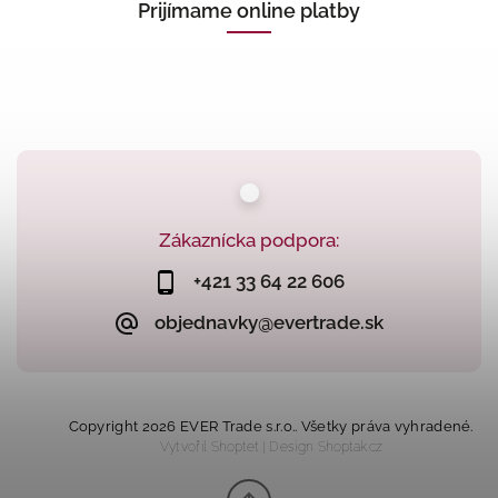
Prijímame online platby
Zákaznícka podpora:
+421 33 64 22 606
objednavky@evertrade.sk
Copyright 2026
EVER Trade s.r.o.
. Všetky práva vyhradené.
Vytvořil
Shoptet
| Design
Shoptak.cz