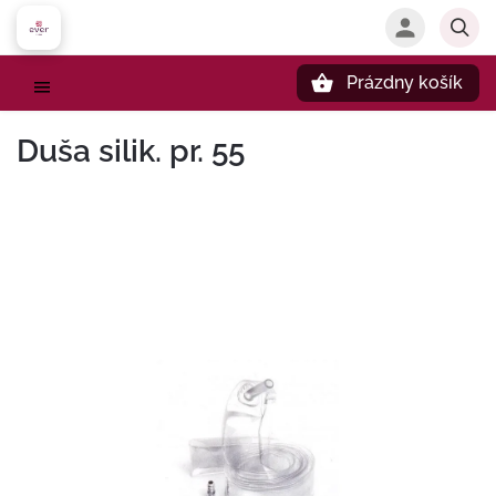
Prázdny košík
Hľadať
Duša silik. pr. 55