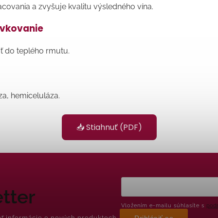
acovania a zvyšuje kvalitu výsledného vína.
ávkovanie
ať do teplého rmutu.
za, hemiceluláza.
📥 Stiahnuť (PDF)
tter
Vložením e-mailu súhlasíte s
podm
ať informácie o nových produktoch