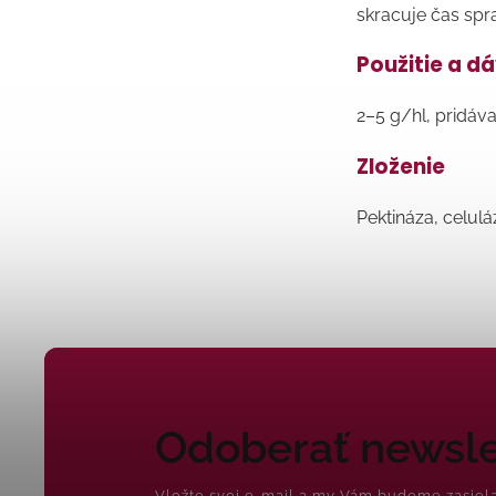
skracuje čas spr
Použitie a d
2–5 g/hl, pridáv
Zloženie
Pektináza, celulá
Odoberať newsle
Vložte svoj e-mail a my Vám budeme zasiel