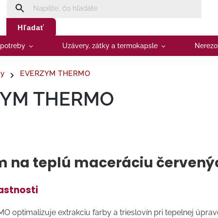
Hľadať
 potreby
Uzávery, zátky a termokapsle
Nerezo
y
EVERZYM THERMO
ZYM THERMO
 na teplú maceráciu červený
astnosti
ptimalizuje extrakciu farby a trieslovín pri tepelnej úprav