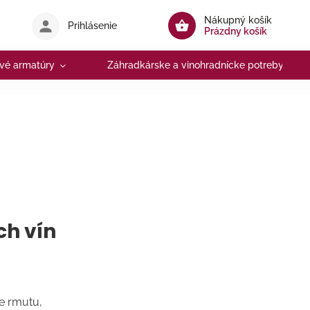
Nákupný košík
Prihlásenie
Prázdny košík
vé armatúry
Záhradkárske a vinohradnícke potreby
ch vín
e rmutu,