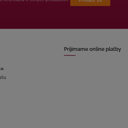
Prihlásiť sa
Prijímame online platby
.o.
184