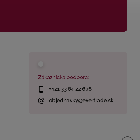
Zákaznícka podpora:
+421 33 64 22 606
objednavky@evertrade.sk