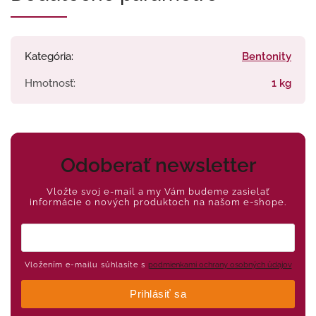
Kategória
:
Bentonity
Hmotnosť
:
1 kg
Odoberať newsletter
Vložte svoj e-mail a my Vám budeme zasielať
informácie o nových produktoch na našom e-shope.
Vložením e-mailu súhlasíte s
podmienkami ochrany osobných údajov
Prihlásiť sa