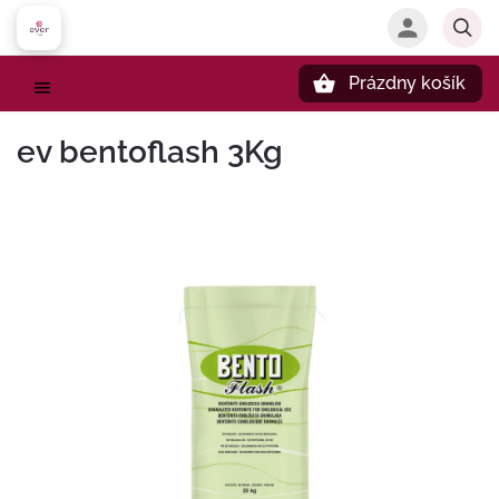
Prázdny košík
Hľadať
ev bentoflash 3Kg