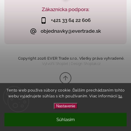
Zákaznícka podpora:
+421 33 64 22 606
objednavky@evertrade.sk
Copyright 2026
EVER Trade s.r.o.
. Všetky práva vyhradené.
Vytvořil
Shoptet
| Design
Shoptak.cz
Tento web používa súbory cookie. Ďalším prechádzaním tohto
webu vyjadrujete súhlas s ich používaním. Viac informácií
tu
.
Nastavenie
Súhlasím
Tento eshop vznikol na základe
spolupráce s
Kvalitnyeshop.sk
.