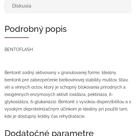
Diskusia
Podrobný popis
BENTOFLASH
Bentonit sodný aktivovaný v granulovanej forme. Ideálny
bentonit pre zabezpečenie bielkovinovej stability muštov, štiav,
vín a vínnych octov, ktorý je schopný blokovania prírodných a
exogénnych enzýmových aktivít (oxidáza, pektináza, ß-
glykosidáza, ß-glukanáza). Bentonit s vysokou disperzibilitou a s
vysokým deproteinizačným účinkom je ideálny pri použití tam,
kde je dostupný krátky čas rehydratácie.
Dodatočné parametre