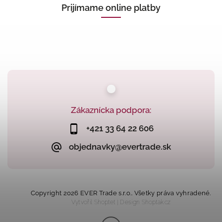
Prijímame online platby
Zákaznícka podpora:
+421 33 64 22 606
objednavky@evertrade.sk
Copyright 2026
EVER Trade s.r.o.
. Všetky práva vyhradené.
Vytvořil
Shoptet
| Design
Shoptak.cz