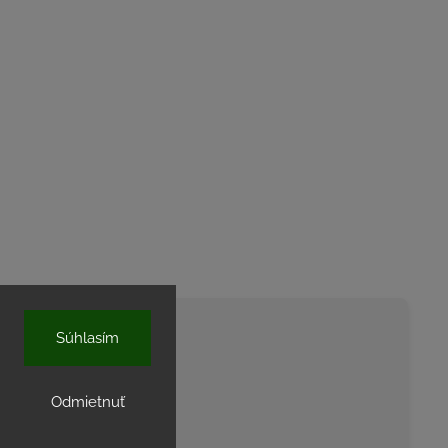
Súhlasím
shop.sk
.
Odmietnuť