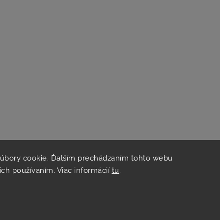
súbory cookie. Ďalším prechádzaním tohto webu
 ich používaním. Viac informácií
tu
.
hop vznikol na základe spolupráce s
Kvalitnye