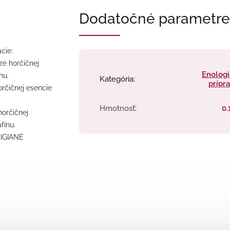
Dodatočné parametre
cie:
e horčičnej
Enolog
nu.
Kategória
:
prípr
rčičnej esencie
Hmotnosť
:
0.
orčičnej
fínu.
MIGIANE