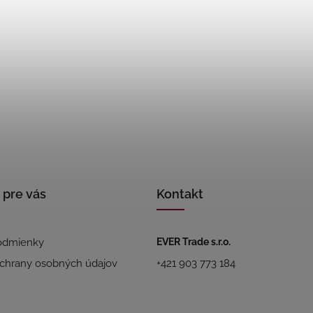
 pre vás
Kontakt
odmienky
EVER Trade s.r.o.
chrany osobných údajov
+421 903 773 184