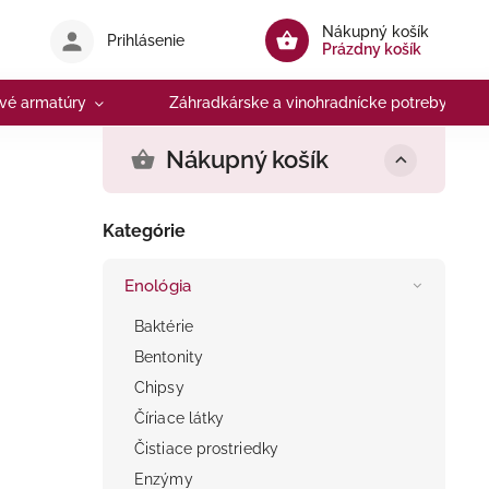
Nákupný košík
Prihlásenie
Prázdny košík
vé armatúry
Záhradkárske a vinohradnícke potreby
Nákupný košík
Kategórie
Enológia
Baktérie
Bentonity
Chipsy
Číriace látky
Čistiace prostriedky
Enzýmy