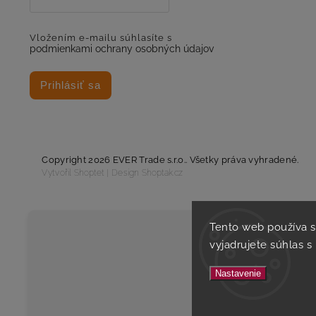
Vložením e-mailu súhlasíte s
podmienkami ochrany osobných údajov
Prihlásiť sa
Copyright 2026
EVER Trade s.r.o.
. Všetky práva vyhradené.
Vytvořil
Shoptet
| Design
Shoptak.cz
Tento web používa 
vyjadrujete súhlas s
Nastavenie
Tento es