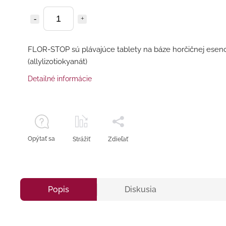
FLOR-STOP sú plávajúce tablety na báze horčičnej esen
(allylizotiokyanát)
Detailné informácie
Opýtať sa
Strážiť
Zdieľať
Popis
Diskusia