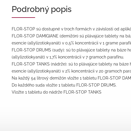
Podrobný popis
FLOR-STOP sú dostupné v troch formách v závislosti od apliká
FLOR-STOP DAMIGIANE (demižón) sú plávajúce tablety na báz
esencie (allylizotiokyanát) v 0,5% koncentrácii v 1 grame parafí
FLOR-STOP DRUMS (sudy): sú to plávajúce tablety na báze ho
(allylizotiokyanát) v 1,7% koncentrácii v 7 gramoch parafínu.
FLOR-STOP TANKS (nádrže): sú to plávajúce tablety na báze h
esencie (allylizotiokyanát) v 2% koncentrácii v 20 gramoch para
Na každý 54 litrový demižón vložte 1 tabletu FLOR-STOP DA
Do každého suda vložte 1 tabletu FLOR-STOP DRUMS.
Vložte 1 tabletu do nádrže FLOR-STOP TANKS