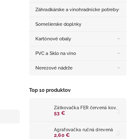
Záhradkárske a vinohradnícke potreby
Somelierske doplnky
Kartónové obaly
PVC a Sklo na víno
Nerezové nádrže
Top 10 produktov
Zátkovačka FER červená kov.
53 €
Agrafovačka ručná drevená
2,60 €