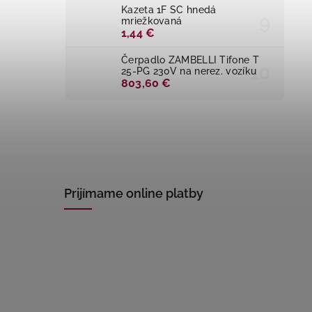
Kazeta 1F SC hnedá
mriežkovaná
1,44 €
Čerpadlo ZAMBELLI Tifone T
25-PG 230V na nerez. vozíku
803,60 €
Prijímame online platby