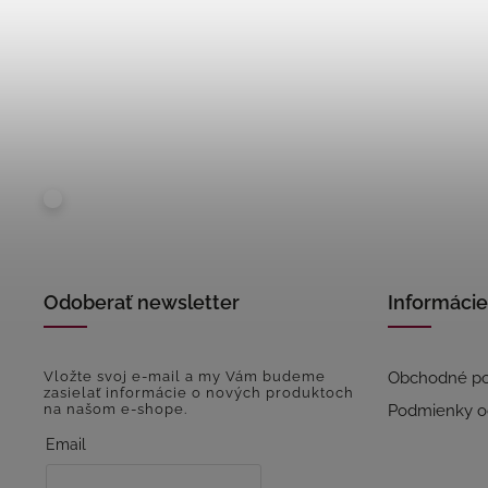
Odoberať newsletter
Informácie
Vložte svoj e-mail a my Vám budeme
Obchodné p
zasielať informácie o nových produktoch
na našom e-shope.
Podmienky o
Email