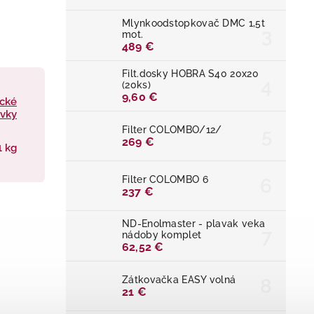
Mlynkoodstopkovač DMC 1,5t
mot.
489 €
Filt.dosky HOBRA S40 20x20
(20ks)
9,60 €
ické
avky
Filter COLOMBO/12/
269 €
1 kg
Filter COLOMBO 6
237 €
ND-Enolmaster - plavak veka
nádoby komplet
62,52 €
Zátkovačka EASY volná
21 €