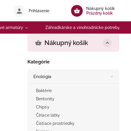
Nákupný košík
Prihlásenie
Prázdny košík
vé armatúry
Záhradkárske a vinohradnícke potreby
Nákupný košík
Kategórie
Enológia
Baktérie
Bentonity
Chipsy
Číriace látky
Čistiace prostriedky