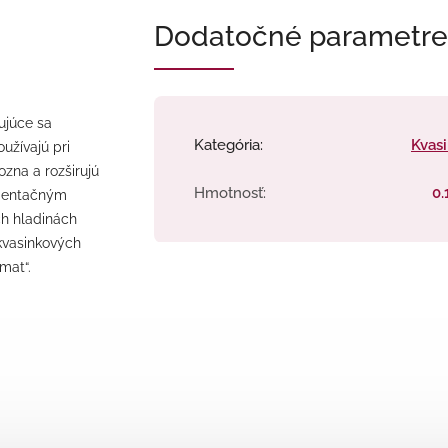
Dodatočné parametre
ujúce sa
Kategória
:
Kvas
užívajú pri
ozna a rozširujú
Hmotnosť
:
0.
rmentačným
ch hladinách
 kvasinkových
mat“.