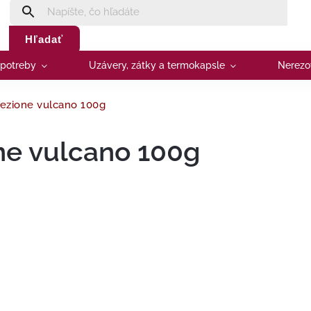
Hľadať
 potreby
Uzávery, zátky a termokapsle
Nerezo
ezione vulcano 100g
ne vulcano 100g