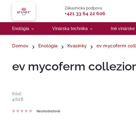
Zákaznícka podpora:
+421 33 64 22 606
Enológia
Vinárska technika
Iné vinárske
Domov
Enológia
Kvasinky
ev mycoferm coll
ev mycoferm collezio
Kód:
4628
Neohodnotené