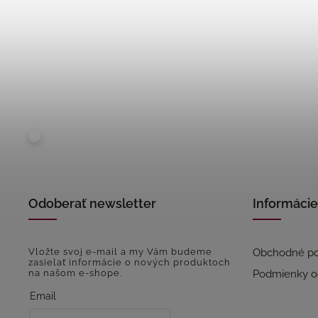
Odoberať newsletter
Informácie
Vložte svoj e-mail a my Vám budeme
Obchodné p
zasielať informácie o nových produktoch
na našom e-shope.
Podmienky o
Email