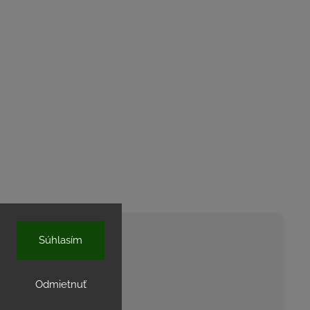
Súhlasím
shop.sk
.
Odmietnuť