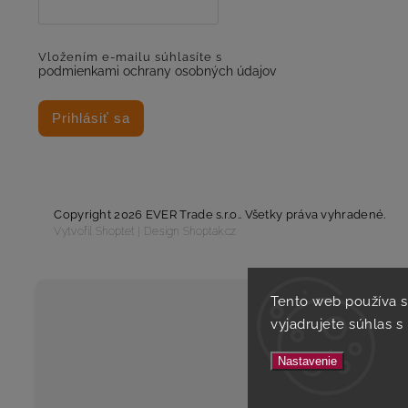
Vložením e-mailu súhlasíte s
podmienkami ochrany osobných údajov
Prihlásiť sa
Copyright 2026
EVER Trade s.r.o.
. Všetky práva vyhradené.
Vytvořil
Shoptet
| Design
Shoptak.cz
Tento web používa 
vyjadrujete súhlas s
Nastavenie
Tento es