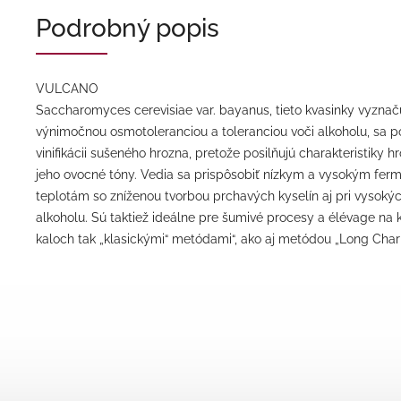
Podrobný popis
VULCANO
Saccharomyces cerevisiae var. bayanus, tieto kvasinky vyznač
výnimočnou osmotoleranciou a toleranciou voči alkoholu, sa po
vinifikácii sušeného hrozna, pretože posilňujú charakteristiky hr
jeho ovocné tóny. Vedia sa prispôsobiť nízkym a vysokým fe
teplotám so zníženou tvorbou prchavých kyselín aj pri vysoký
alkoholu. Sú taktiež ideálne pre šumivé procesy a élévage na
kaloch tak „klasickými“ metódami“, ako aj metódou „Long Char