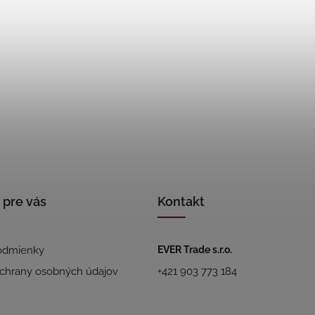
 pre vás
Kontakt
odmienky
EVER Trade s.r.o.
chrany osobných údajov
+421 903 773 184