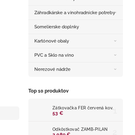
Záhradkárske a vinohradnícke potreby
Somelierske doplnky
Kartónové obaly
PVC a Sklo na víno
Nerezové nádrže
Top 10 produktov
Zátkovačka FER červená kov.
53 €
Odkôstkovač ZAMB-PILAN
2 089 €