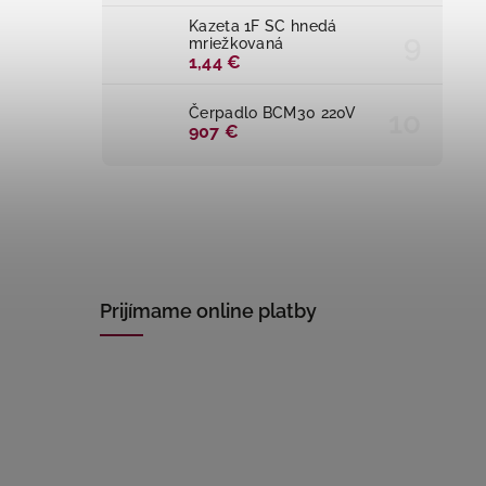
Kazeta 1F SC hnedá
mriežkovaná
1,44 €
Čerpadlo BCM30 220V
907 €
Prijímame online platby