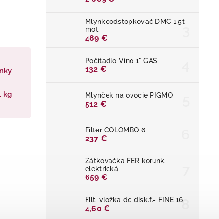
Mlynkoodstopkovač DMC 1,5t
mot.
489 €
Počítadlo Víno 1" GAS
132 €
inky
1 kg
Mlynček na ovocie PIGMO
512 €
Filter COLOMBO 6
237 €
Zátkovačka FER korunk.
elektrická
659 €
Filt. vložka do disk.f.- FINE 16
4,60 €