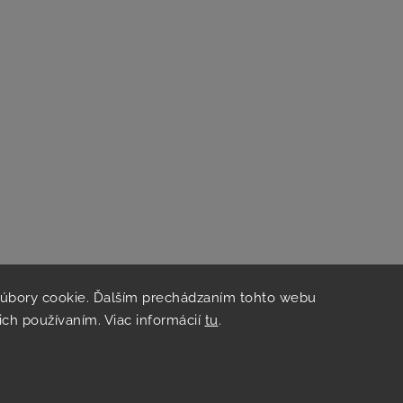
súbory cookie. Ďalším prechádzaním tohto webu
 ich používaním. Viac informácií
tu
.
hop vznikol na základe spolupráce s
Kvalitnye