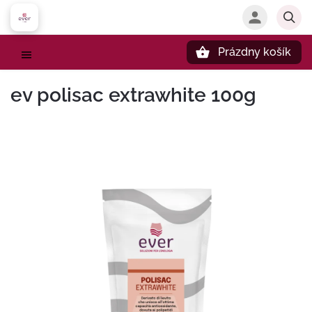
Prázdny košík
Hľadať
ev polisac extrawhite 100g