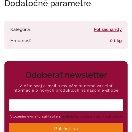
Dodatočné parametre
Kategória
:
Polisacharidy
Hmotnosť
:
0.1 kg
Odoberať newsletter
Vložte svoj e-mail a my Vám budeme zasielať
informácie o nových produktoch na našom e-shope.
Vložením e-mailu súhlasíte s
podmienkami ochrany osobných údajov
Prihlásiť sa