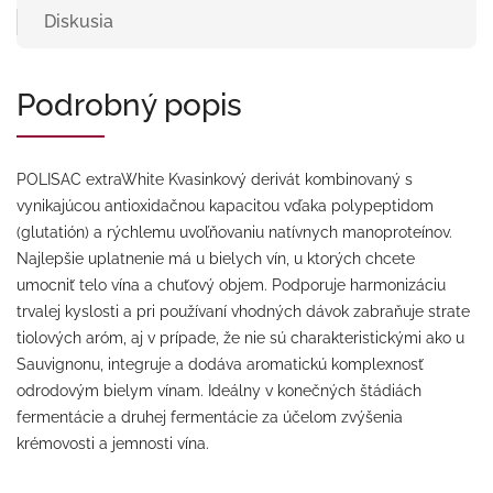
Diskusia
Podrobný popis
POLISAC extraWhite Kvasinkový derivát kombinovaný s
vynikajúcou antioxidačnou kapacitou vďaka polypeptidom
(glutatión) a rýchlemu uvoľňovaniu natívnych manoproteínov.
Najlepšie uplatnenie má u bielych vín, u ktorých chcete
umocniť telo vína a chuťový objem. Podporuje harmonizáciu
trvalej kyslosti a pri používaní vhodných dávok zabraňuje strate
tiolových aróm, aj v prípade, že nie sú charakteristickými ako u
Sauvignonu, integruje a dodáva aromatickú komplexnosť
odrodovým bielym vínam. Ideálny v konečných štádiách
fermentácie a druhej fermentácie za účelom zvýšenia
krémovosti a jemnosti vína.