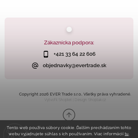
Zákaznícka podpora:
+421 33 64 22 606
objednavky@evertrade.sk
Copyright 2026
EVER Trade s.r.o.
. Všetky práva vyhradené.
Vytvořil
Shoptet
| Design
Shoptak.cz
Tento web používa súbory cookie. Ďalším prechádzaním tohto
webu vyjadrujete súhlas s ich používaním. Viac informácií
tu
.