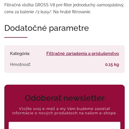
Filtračná vložka GROSS V8 pre filter jednoduchý-samospádový,
cena za balenie /2 kusy/. Na hrubé filtrovanie.
Dodatočné parametre
Kategória
:
Filtračné zariadenia a príslušenstvo
Hmotnosť
:
0.15 kg
Odoberať newsletter
Vložte svoj e-mail a my Vám budeme zasielať
informácie o nových produktoch na našom e-shope.