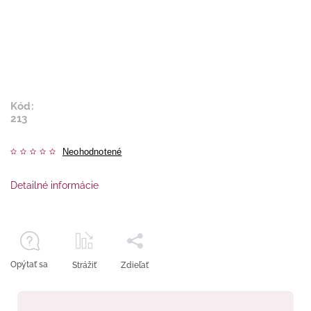
Kód:
213
Neohodnotené
Detailné informácie
Opýtať sa
Strážiť
Zdieľať