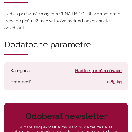
Hadica priesvitná 10x13 mm CENA HADICE JE ZA 1bm preto
treba do počtu KS napísať koľko metrov hadice chcete
objednať !
Dodatočné parametre
Kategória
:
Hadice , prečerpávače
Hmotnosť
:
0.85 kg
Odoberať newsletter
Vložte svoj e-mail a my Vám budeme zasielať
informácie o nových produktoch na našom e-shope.