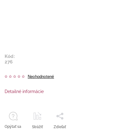
Kód:
276
Neohodnotené
Detailné informácie
Opýtať sa
Strážiť
Zdieľať