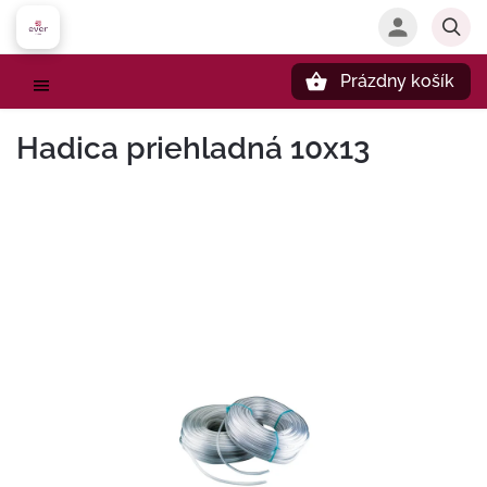
Prázdny košík
Hľadať
Hadica priehladná 10x13