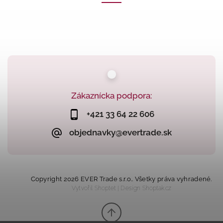
Zákaznícka podpora:
+421 33 64 22 606
objednavky@evertrade.sk
Copyright 2026
EVER Trade s.r.o.
. Všetky práva vyhradené.
Vytvořil
Shoptet
| Design
Shoptak.cz