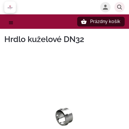
Prázdny košík
Hľadať
Hrdlo kuželové DN32