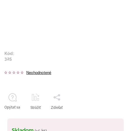
Kód:
325
Neohodnotené
Opýtať sa
Strážiť
Zdieľať
Skladom
(>5 ks)