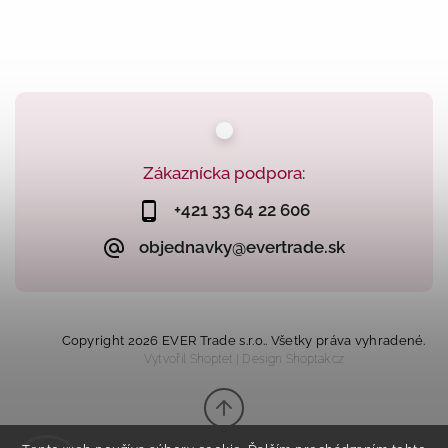
Zákaznícka podpora:
+421 33 64 22 606
objednavky@evertrade.sk
Copyright 2026
EVER Trade s.r.o.
. Všetky práva vyhradené.
Vytvořil
Shoptet
| Design
Shoptak.cz