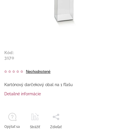
Kód:
3170
Neohodnotené
Kartónový darčekový obal na 1 fľašu
Detailné informácie
Opýtať sa
Strážiť
Zdieľať