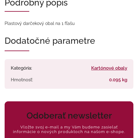
Podrobný popis
Plastový darčekový obal na 1 fľašu
Dodatočné parametre
Kategória
:
Kartónové obaly
Hmotnosť
:
0.095 kg
Odoberať newsletter
Vložte svoj e-mail a my Vám budeme zasielať
informácie o nových produktoch na našom e-shope.