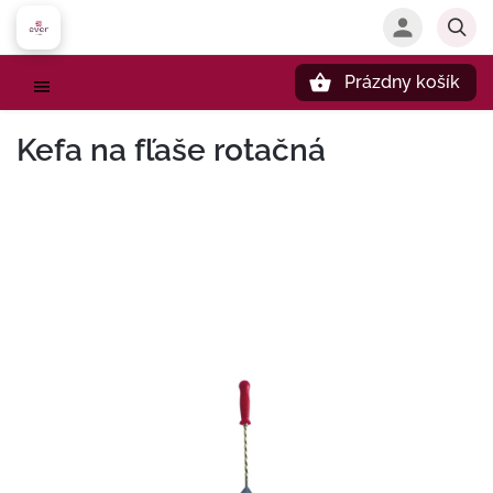
Prázdny košík
Hľadať
Kefa na fľaše rotačná