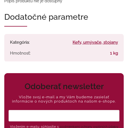
Popis produktu nie je dostupný
Dodatočné parametre
Kategória
:
Kefy, umývače, stojany
Hmotnosť
:
1 kg
Odoberať newsletter
Vložte svoj e-mail a my Vám budeme zasielať
informácie o nových produktoch na našom e-shope.
Vložením e-mailu súhlasíte s
podmienkami ochrany osobných údajov