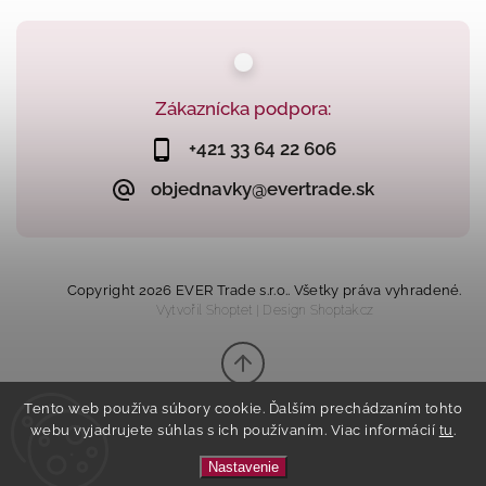
Zákaznícka podpora:
+421 33 64 22 606
objednavky@evertrade.sk
Copyright 2026
EVER Trade s.r.o.
. Všetky práva vyhradené.
Vytvořil
Shoptet
| Design
Shoptak.cz
Tento web používa súbory cookie. Ďalším prechádzaním tohto
webu vyjadrujete súhlas s ich používaním. Viac informácií
tu
.
Nastavenie