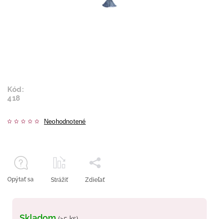
Kód:
418
Neohodnotené
Opýtať sa
Strážiť
Zdieľať
Skladom
(>5 ks)