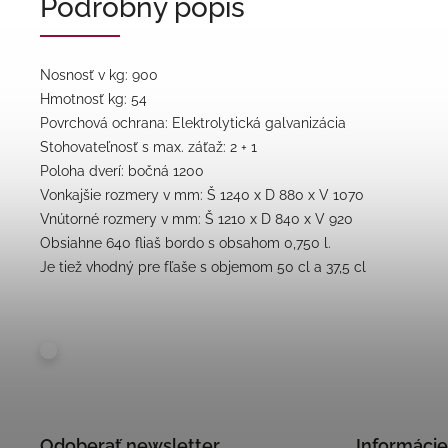
Podrobný popis
Nosnosť v kg: 900
Hmotnosť kg: 54
Povrchová ochrana: Elektrolytická galvanizácia
Stohovateľnosť s max. záťaž: 2 + 1
Poloha dverí: bočná 1200
Vonkajšie rozmery v mm: Š 1240 x D 880 x V 1070
Vnútorné rozmery v mm: Š 1210 x D 840 x V 920
Obsiahne 640 fliaš bordo s obsahom 0,750 l.
Je tiež vhodný pre fľaše s objemom 50 cl a 37,5 cl
Odoberať newsletter
Informácie