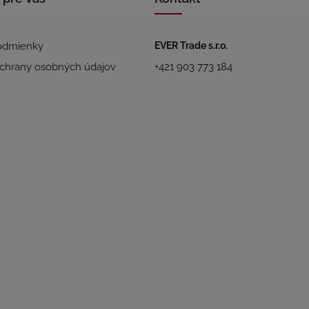
odmienky
EVER Trade s.r.o.
chrany osobných údajov
+421 903 773 184