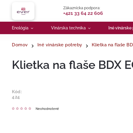
Zákaznícka podpora:
+421 33 64 22 606
Enológia
Vinárska technika
Iné vinárske
Domov
Iné vinárske potreby
Klietka na flaše B
Klietka na flaše BDX 
Kód:
424
Neohodnotené