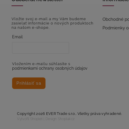
Vložte svoj e-mail a my Vám budeme
Obchodné p
zasielať informácie o nových produktoch
na našom e-shope.
Podmienky o
Email
Vložením e-mailu súhlasíte s
podmienkami ochrany osobných údajov
Prihlásiť sa
Copyright 2026
EVER Trade s.r.o.
. Všetky práva vyhradené.
Vytvořil
Shoptet
| Design
Shoptak.cz