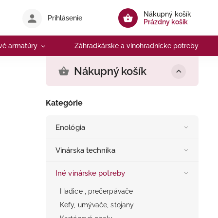
Nákupný košík
Prihlásenie
Prázdny košík
vé armatúry
Záhradkárske a vinohradnícke potreby
Nákupný košík
Kategórie
Enológia
Vinárska technika
Iné vinárske potreby
Hadice , prečerpávače
Kefy, umývače, stojany