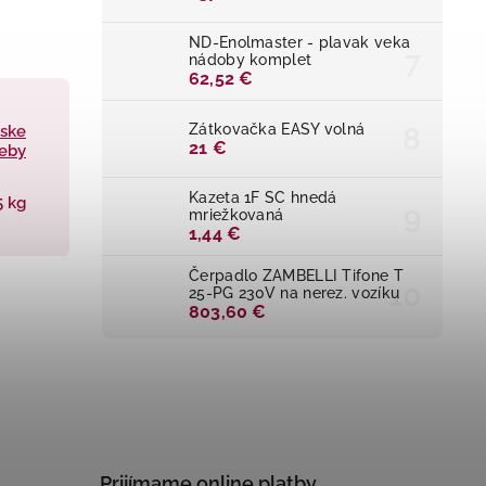
ND-Enolmaster - plavak veka
nádoby komplet
62,52 €
Zátkovačka EASY volná
rske
21 €
eby
Kazeta 1F SC hnedá
5 kg
mriežkovaná
1,44 €
Čerpadlo ZAMBELLI Tifone T
25-PG 230V na nerez. vozíku
803,60 €
Prijímame online platby