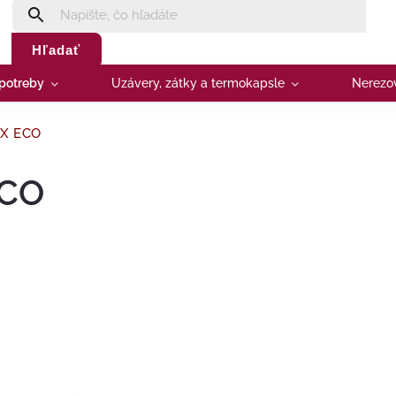
Hľadať
 potreby
Uzávery, zátky a termokapsle
Nerezo
DX ECO
ECO