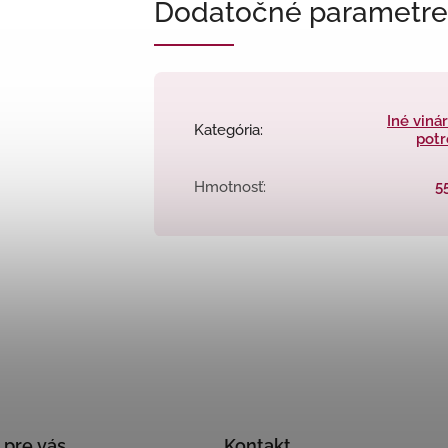
Dodatočné parametre
Iné viná
Kategória
:
potr
Hmotnosť
:
5
 pre vás
Kontakt