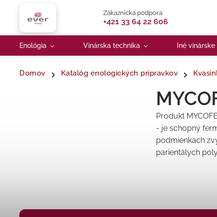
Zákaznícka podpora:
+421 33 64 22 606
Enológia
Vinárska technika
Iné vinárske
Domov
Katalóg enologických prípravkov
Kvasin
MYCOF
Produkt MYCOFE
- je schopný ferm
podmienkach zvy
parientálych pol