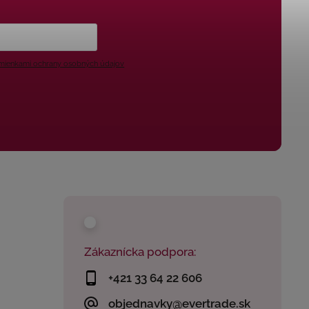
ienkami ochrany osobných údajov
Zákaznícka podpora:
+421 33 64 22 606
objednavky@evertrade.sk