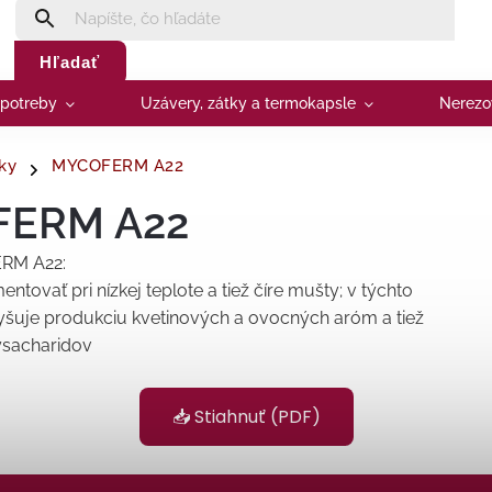
Hľadať
 potreby
Uzávery, zátky a termokapsle
Nerezo
ky
MYCOFERM A22
ERM A22
RM A22:
entovať pri nízkej teplote a tiež číre mušty; v týchto
šuje produkciu kvetinových a ovocných aróm a tiež
ysacharidov
📥 Stiahnuť (PDF)