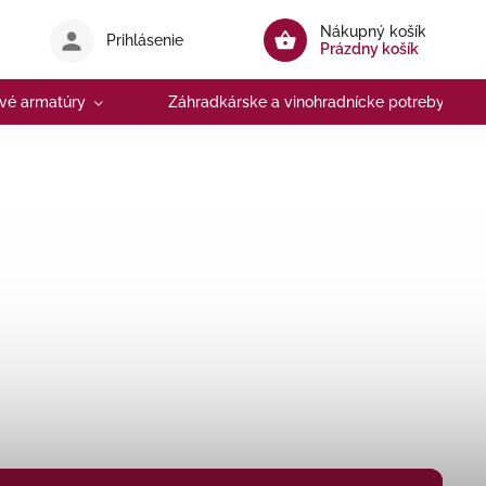
Nákupný košík
Prihlásenie
Prázdny košík
vé armatúry
Záhradkárske a vinohradnícke potreby