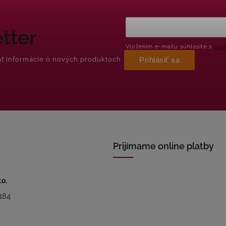
tter
Vložením e-mailu súhlasíte s
podm
ať informácie o nových produktoch
Prihlásiť sa
Prijímame online platby
.o.
184