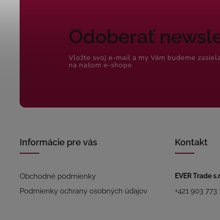
Odoberať newsle
Vložte svoj e-mail a my Vám budeme zasiel
na našom e-shope.
Informácie pre vás
Kontakt
Obchodné podmienky
EVER Trade s.r
Podmienky ochrany osobných údajov
+421 903 773 