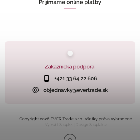
Prijímame online platby
Zákaznícka podpora:
+421 33 64 22 606
objednavky@evertrade.sk
Copyright 2026
EVER Trade s.r.o.
. Všetky práva vyhradené.
Vytvořil
Shoptet
| Design
Shoptak.cz