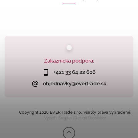
Zákaznícka podpora:
+421 33 64 22 606
objednavky@evertrade.sk
Copyright 2026
EVER Trade s.r.o.
. Všetky práva vyhradené.
Vytvořil
Shoptet
| Design
Shoptak.cz