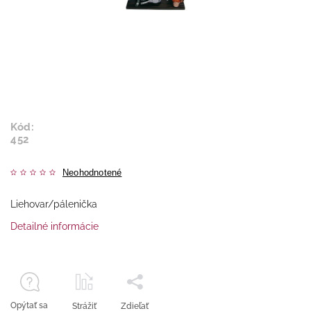
Kód:
452
Neohodnotené
Liehovar/pálenička
Detailné informácie
Opýtať sa
Strážiť
Zdieľať