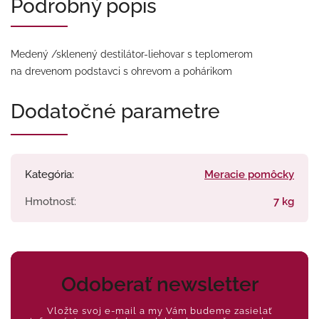
Podrobný popis
Medený /sklenený destilátor-liehovar s teplomerom
na drevenom podstavci s ohrevom a pohárikom
Dodatočné parametre
Kategória
:
Meracie pomôcky
Hmotnosť
:
7 kg
Odoberať newsletter
Vložte svoj e-mail a my Vám budeme zasielať