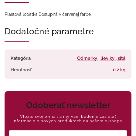
Plastová lopatka.Dostupná v červenej farbe.
Dodatočné parametre
Kategória
:
Odmerky , lieviky , sitá
Hmotnosť
:
0.2 kg
Odoberať newsletter
Vložte svoj e-mail a my Vám budeme zasielať
informácie o nových produktoch na našom e-shope.