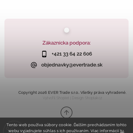
Zákaznícka podpora:
+421 33 64 22 606
objednavky@evertrade.sk
Copyright 2026
EVER Trade s.r.o.
. Všetky práva vyhradené.
Vytvořil
Shoptet
| Design
Shoptak.cz
Tento web používa súbory cookie. Ďalším prechádzaním tohto
webu vyjadrujete súhlas s ich používaním. Viac informácií
tu
.