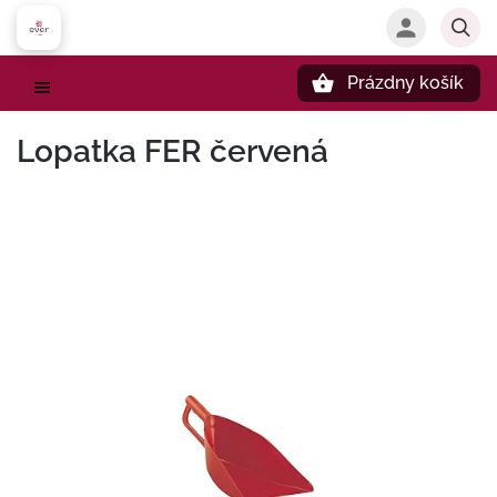
Prázdny košík
Hľadať
Lopatka FER červená