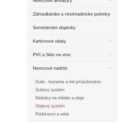
Nerezové armatúry
Záhradkárske a vinohradnícke potreby
Somelierske doplnky
Kartónové obaly
PVC a Sklo na víno
Nerezové nádrže
Duše , tesnenia a iné príslušenstvo
Dušový systém
Nádoby na mlieko a oleje
Olejový systém
Podstavce a veká