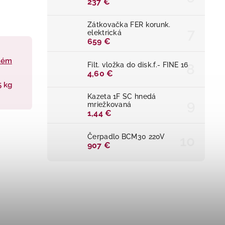
237 €
Zátkovačka FER korunk.
elektrická
659 €
stém
Filt. vložka do disk.f.- FINE 16
4,60 €
5 kg
Kazeta 1F SC hnedá
mriežkovaná
1,44 €
Čerpadlo BCM30 220V
907 €