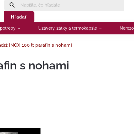
Hľadať
 potreby
Uzávery, zátky a termokapsle
Nerezo
drž INOX 100 lt parafin s nohami
afin s nohami