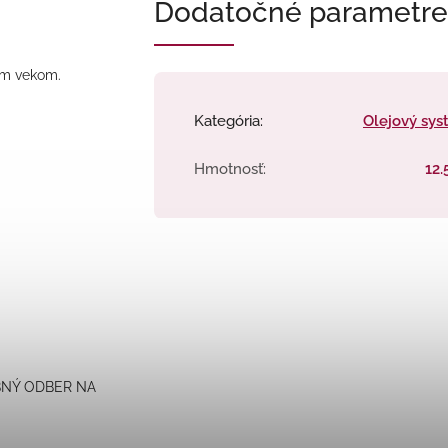
Dodatočné parametre
ným vekom.
Kategória
:
Olejový sy
Hmotnosť
:
12.
OBNÝ ODBER NA