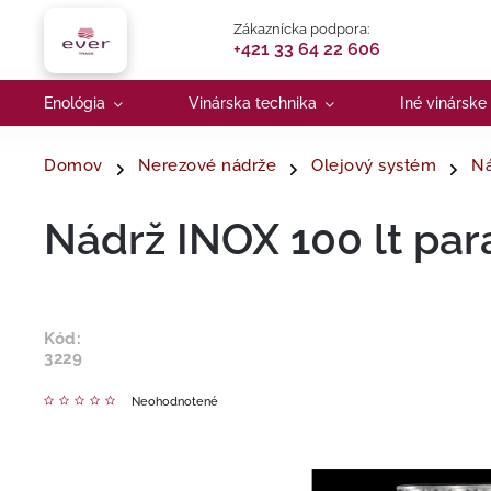
Zákaznícka podpora:
+421 33 64 22 606
Enológia
Vinárska technika
Iné vinárske
Domov
Nerezové nádrže
Olejový systém
Ná
Nádrž INOX 100 lt par
Kód:
3229
Neohodnotené