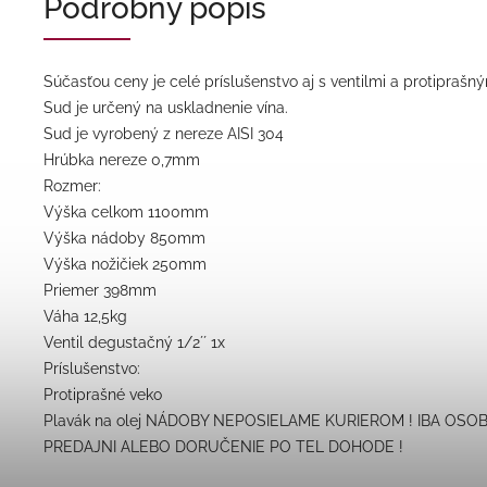
Podrobný popis
Súčasťou ceny je celé príslušenstvo aj s ventilmi a protipraš
Sud je určený na uskladnenie vína.
Sud je vyrobený z nereze AISI 304
Hrúbka nereze 0,7mm
Rozmer:
Výška celkom 1100mm
Výška nádoby 850mm
Výška nožičiek 250mm
Priemer 398mm
Váha 12,5kg
Ventil degustačný 1/2´´ 1x
Príslušenstvo:
Protiprašné veko
Plavák na olej NÁDOBY NEPOSIELAME KURIEROM ! IBA OS
PREDAJNI ALEBO DORUČENIE PO TEL DOHODE !