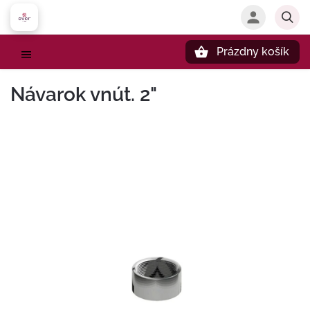
Prázdny košík
Hľadať
Návarok vnút. 2"