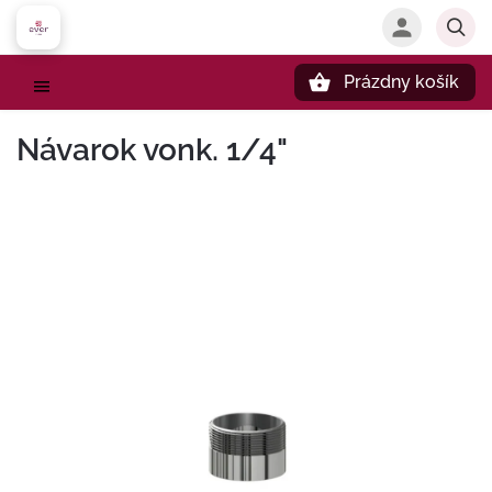
Prázdny košík
Hľadať
Návarok vonk. 1/4"