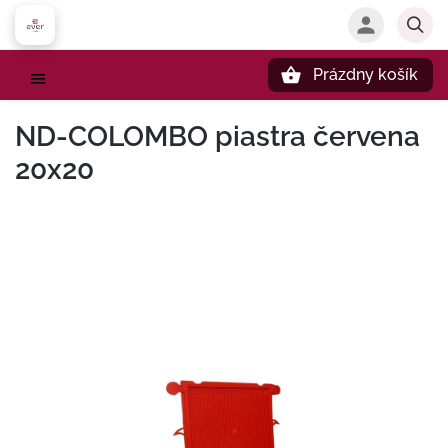
Prázdny košík
Hľadať
ND-COLOMBO piastra červena
20x20