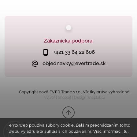
Zákaznícka podpora:
+421 33 64 22 606
objednavky@evertrade.sk
Copyright 2026
EVER Trade s.r.o.
. Všetky práva vyhradené.
Vytvořil
Shoptet
| Design
Shoptak.cz
Tento web používa súbory cookie. Ďalším prechádzaním tohto
webu vyjadrujete súhlas s ich používaním. Viac informácií
tu
.