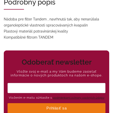
Podrobný popis
Nádoba pre filter Tandem , navrhnutá tak, aby nenarúšala
organoleptické vlastnosti spracovávaných kvapalín
Plastový materiál potravinárskej kvality
Kompatibilné filtrom TANDEM
Odoberať newsletter
Vložte svoj e-mail a my Vám budeme zasielať
informácie o nových produktoch na našom e-shope.
Vložením e-mailu súhlasíte s
podmienkami ochrany osobných údajov
Prihlásiť sa