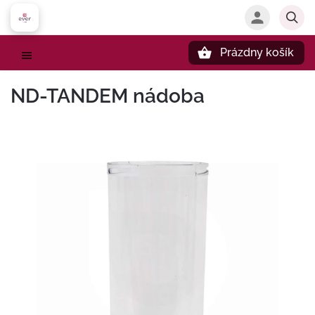
Prázdny košík
Hľadať
ND-TANDEM nádoba