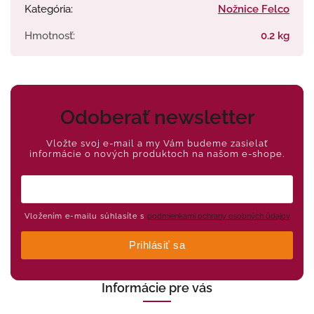
Kategória
:
Nožnice Felco
Hmotnosť
:
0.2 kg
Odoberať newsletter
Vložte svoj e-mail a my Vám budeme zasielať
informácie o nových produktoch na našom e-shope.
Vložením e-mailu súhlasíte s
podmienkami ochrany osobných údajov
Prihlásiť sa
Informácie pre vás