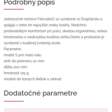
Podrobný popis
Jednoručné nožnice Felco160S sú vyrobené vo Švajčiarsku a
spájajú v sebe tie najvyššie znaky kvality. Nadchnú
predovšetkým komfortom pri práci, skvelou ergonómiou, nízkou
hmotnosťou a neobvyklou kvalitou strihu.Ostrie a protiostrie je
vyrobené z kvalitnej tvrdenej ocele.
Parametre :
model S pre malú ruku
strih do priemeru 20 mm
dĺžka 200 mm
hmotnosť 175 g
vhodné do lesných škôlok a záhrad
Dodatočné parametre