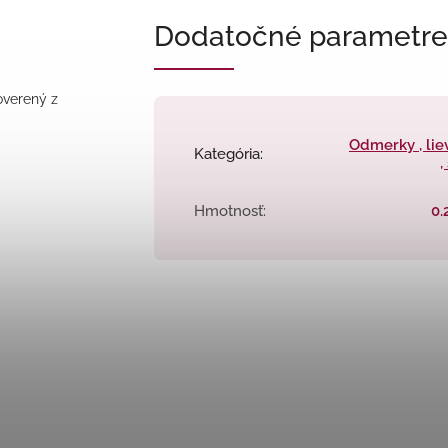
Dodatočné parametre
overený z
Odmerky , lie
Kategória
:
,
Hmotnosť
:
0.