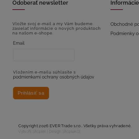
Odoberať newsletter
Informácie
Vložte svoj e-mail a my Vám budeme
Obchodné p
zasielať informácie o nových produktoch
na našom e-shope.
Podmienky o
Email
Vložením e-mailu súhlasíte s
podmienkami ochrany osobných údajov
Prihlásiť sa
Copyright 2026
EVER Trade s.r.o.
. Všetky práva vyhradené.
Vytvořil
Shoptet
| Design
Shoptak.cz