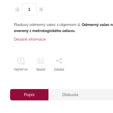
Plastový odmerný valec s objemom 1l.
Odmerný valec ni
overený z metrologického ústavu.
Detailné informácie
Opýtať sa
Strážiť
Zdieľať
Popis
Diskusia