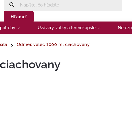
Hľadať
 potreby
Uzávery, zátky a termokapsle
Nerezo
sitá
Odmer. valec 1000 ml ciachovany
 ciachovany