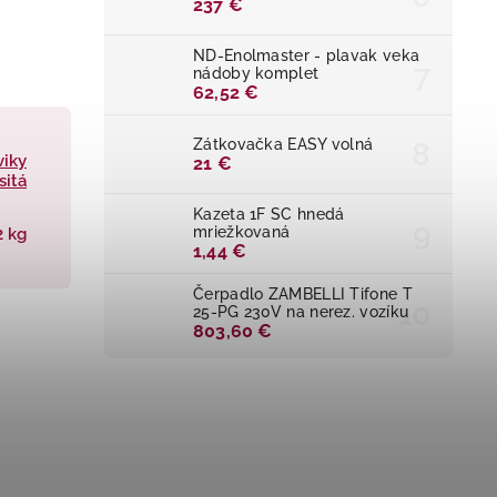
237 €
ND-Enolmaster - plavak veka
nádoby komplet
62,52 €
Zátkovačka EASY volná
viky
21 €
 sitá
Kazeta 1F SC hnedá
mriežkovaná
2 kg
1,44 €
Čerpadlo ZAMBELLI Tifone T
25-PG 230V na nerez. vozíku
803,60 €