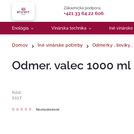
Zákaznícka podpora:
+421 33 64 22 606
Enológia
Vinárska technika
Iné vinárske
Domov
Iné vinárske potreby
Odmerky , lieviky , 
Odmer. valec 1000 ml
Kód:
2117
Neohodnotené