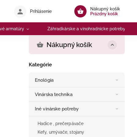
Nákupný košík
Prihlásenie
Prázdny košík
vé armatúry
Záhradkárske a vinohradnícke potreby
Nákupný košík
Kategórie
Enológia
Vinárska technika
Iné vinárske potreby
Hadice , prečerpávače
Kefy, umývače, stojany