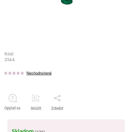
Kód:
3144
Neohodnotené
Opýtať sa
Strážiť
Zdieľať
Skladom
(3 ks)