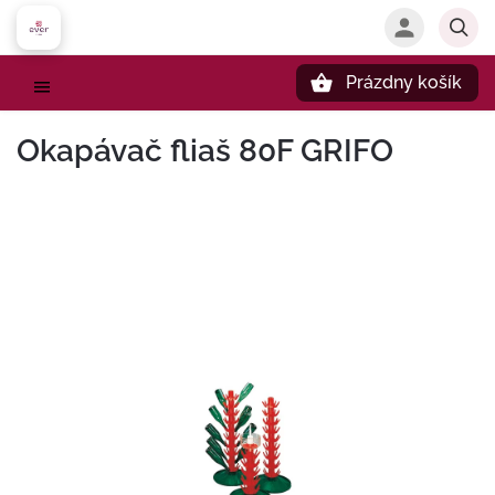
Prázdny košík
Hľadať
Okapávač fliaš 80F GRIFO