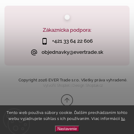
Zákaznícka podpora:
+421 33 64 22 606
objednavky@evertrade.sk
Copyright 2026
EVER Trade s.r.o.
. Všetky práva vyhradené.
Vytvořil
Shoptet
| Design
Shoptak.cz
Tento web používa súbory cookie. Ďalším prechádzaním tohto
webu vyjadrujete súhlas s ich používaním. Viac informácií
tu
.
Nastavenie