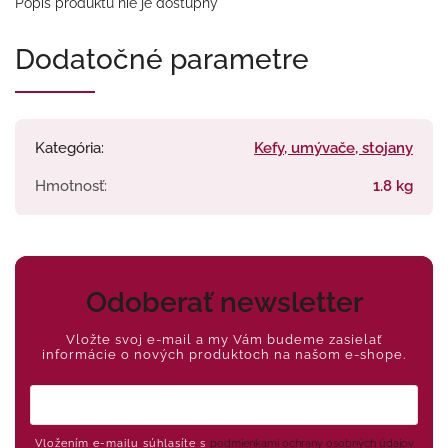
Popis produktu nie je dostupný
Dodatočné parametre
Kategória
:
Kefy, umývače, stojany
Hmotnosť
:
1.8 kg
Odoberať newsletter
Vložte svoj e-mail a my Vám budeme zasielať
informácie o nových produktoch na našom e-shope.
Vložením e-mailu súhlasíte s
podmienkami ochrany osobných údajov