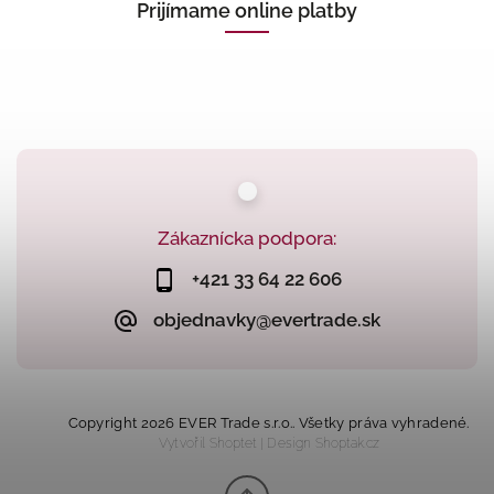
Prijímame online platby
Zákaznícka podpora:
+421 33 64 22 606
objednavky@evertrade.sk
Copyright 2026
EVER Trade s.r.o.
. Všetky práva vyhradené.
Vytvořil
Shoptet
| Design
Shoptak.cz