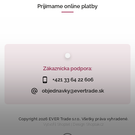
Prijímame online platby
Zákaznícka podpora:
+421 33 64 22 606
objednavky@evertrade.sk
Copyright 2026
EVER Trade s.r.o.
. Všetky práva vyhradené.
Vytvořil
Shoptet
| Design
Shoptak.cz