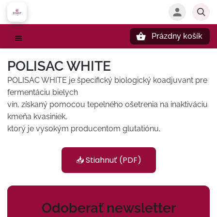
Prázdny košík
Hľadať
POLISAC WHITE
POLISAC WHITE je špecifický biologický koadjuvant pre
fermentáciu bielych
vín, získaný pomocou tepelného ošetrenia na inaktiváciu
kmeňa kvasiniek,
ktorý je vysokým producentom glutatiónu.
📥 Stiahnuť (PDF)
Odoberať newsletter