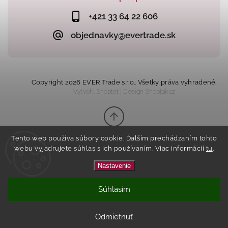
+421 33 64 22 606
objednavky@evertrade.sk
Copyright 2026
EVER Trade s.r.o.
. Všetky práva vyhradené.
Vytvořil
Shoptet
| Design
Shoptak.cz
Tento web používa súbory cookie. Ďalším prechádzaním tohto
webu vyjadrujete súhlas s ich používaním. Viac informácií
tu
.
Nastavenie
Súhlasím
Tento eshop vznikol na základe
spolupráce s
Kvalitnyeshop.sk
.
Odmietnuť