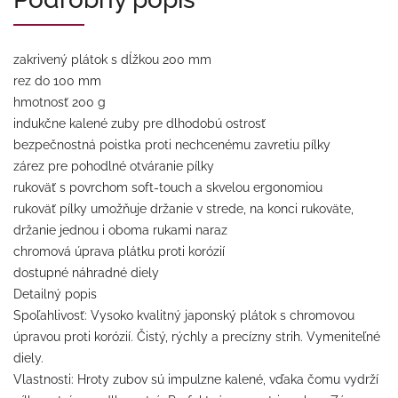
zakrivený plátok s dĺžkou 200 mm
rez do 100 mm
hmotnosť 200 g
indukčne kalené zuby pre dlhodobú ostrosť
bezpečnostná poistka proti nechcenému zavretiu pílky
zárez pre pohodlné otváranie pílky
rukoväť s povrchom soft-touch a skvelou ergonomiou
rukoväť pílky umožňuje držanie v strede, na konci rukoväte,
držanie jednou i oboma rukami naraz
chromová úprava plátku proti korózií
dostupné náhradné diely
Detailný popis
Spoľahlivosť: Vysoko kvalitný japonský plátok s chromovou
úpravou proti korózií. Čistý, rýchly a precízny strih. Vymeniteľné
diely.
Vlastnosti: Hroty zubov sú impulzne kalené, vďaka čomu vydrží