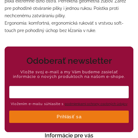
pílka extrémne dlho ostrá. Perfektná geometria zubov. Zárez
pre pohodlné otváranie pílky i jednou rukou. Poistka proti
nechcenému zatvráraniu pílky.
Ergonomia: komfortná, ergonomická rukoväť s vrstvou soft-
touch pre pohodlný úchop bez kĺzania v ruke.
Odoberať newsletter
Vložte svoj e-mail a my Vám budeme zasielať
informácie o nových produktoch na našom e-shope.
Vložením e-mailu súhlasíte s
podmienkami ochrany osobných údajov
Prihlásiť sa
Informácie pre vás