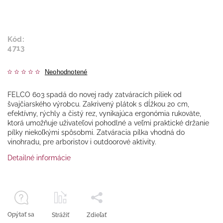
Kód:
4713
Neohodnotené
FELCO 603 spadá do novej rady zatváracích piliek od
švajčiarského výrobcu. Zakrivený plátok s dĺžkou 20 cm,
efektívny, rýchly a čistý rez, vynikajúca ergonómia rukoväte,
ktorá umožňuje uživateľovi pohodlné a veľmi praktické držanie
pílky niekoľkými spôsobmi. Zatváracia pílka vhodná do
vinohradu, pre arboristov i outdoorové aktivity.
Detailné informácie
Opýtať sa
Strážiť
Zdieľať