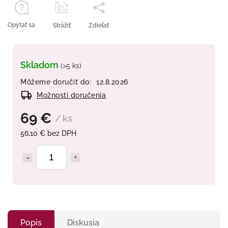
Opýtať sa
Strážiť
Zdieľať
Skladom
(>5 ks)
Môžeme doručiť do:
12.8.2026
Možnosti doručenia
69 €
/ ks
56,10 € bez DPH
Popis
Diskusia