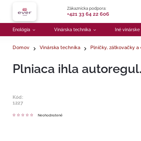
Zákaznícka podpora:
+421 33 64 22 606
Enológia
Vinárska technika
Iné vinárske
Domov
Vinárska technika
Plničky, zátkovačky a
Plniaca ihla autoregul
Kód:
1227
Neohodnotené