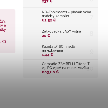
237 €
ND-Enolmaster - plavak veka
nádoby komplet
62,52 €
čky,
ky a
ačky
Zátkovačka EASY volná
21 €
1 kg
Kazeta 1F SC hnedá
mriežkovaná
1,44 €
Čerpadlo ZAMBELLI Tifone T
25-PG 230V na nerez. vozíku
803,60 €