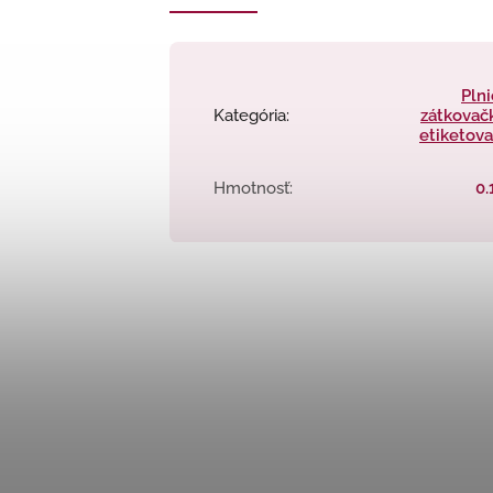
Plni
Kategória
:
zátkovač
etiketov
Hmotnosť
:
0.