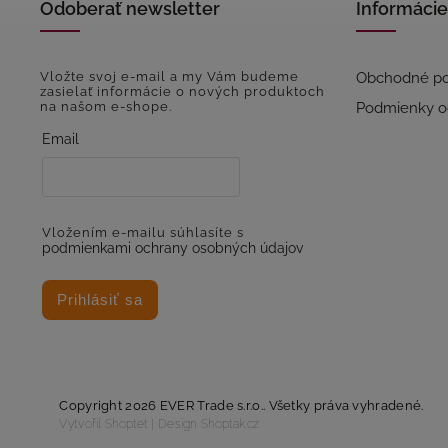
Odoberať newsletter
Informácie
Vložte svoj e-mail a my Vám budeme
Obchodné p
zasielať informácie o nových produktoch
na našom e-shope.
Podmienky o
Email
Vložením e-mailu súhlasíte s
podmienkami ochrany osobných údajov
Prihlásiť sa
Copyright 2026
EVER Trade s.r.o.
. Všetky práva vyhradené.
Vytvořil
Shoptet
| Design
Shoptak.cz