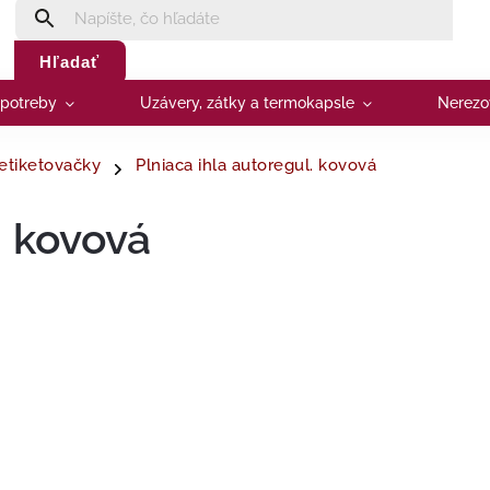
Hľadať
 potreby
Uzávery, zátky a termokapsle
Nerezo
 etiketovačky
Plniaca ihla autoregul. kovová
. kovová