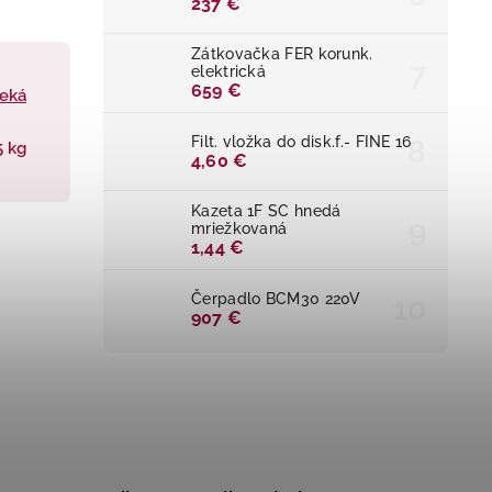
237 €
Zátkovačka FER korunk.
elektrická
659 €
veká
Filt. vložka do disk.f.- FINE 16
5 kg
4,60 €
Kazeta 1F SC hnedá
mriežkovaná
1,44 €
Čerpadlo BCM30 220V
907 €