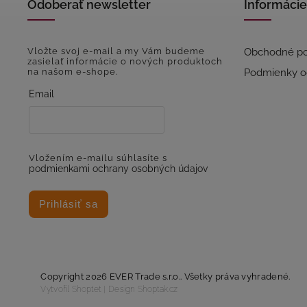
Odoberať newsletter
Informácie
Vložte svoj e-mail a my Vám budeme
Obchodné p
zasielať informácie o nových produktoch
na našom e-shope.
Podmienky o
Email
Vložením e-mailu súhlasíte s
podmienkami ochrany osobných údajov
Prihlásiť sa
Copyright 2026
EVER Trade s.r.o.
. Všetky práva vyhradené.
Vytvořil
Shoptet
| Design
Shoptak.cz