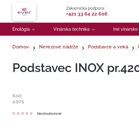
Zákaznícka podpora:
+421 33 64 22 606
Enológia
Vinárska technika
Iné vinárske
Domov
Nerezové nádrže
Podstavce a veká
Podstavec INOX pr.420 
Kód:
4905
Neohodnotené