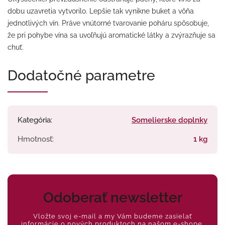
dobu uzavretia vytvorilo. Lepšie tak vynikne buket a vôňa
jednotlivých vín. Práve vnútorné tvarovanie poháru spôsobuje,
že pri pohybe vína sa uvoľňujú aromatické látky a zvýrazňuje sa
chuť.
Dodatočné parametre
Kategória
:
Somelierske doplnky
Hmotnosť
:
1 kg
Odoberať newsletter
Vložte svoj e-mail a my Vám budeme zasielať
informácie o nových produktoch na našom e-shope.