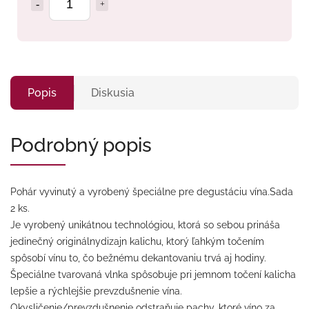
Popis
Diskusia
Podrobný popis
Pohár vyvinutý a vyrobený špeciálne pre degustáciu vína.Sada
2 ks.
Je vyrobený unikátnou technológiou, ktorá so sebou prináša
jedinečný originálnydizajn kalichu, ktorý ľahkým točením
spôsobí vínu to, čo bežnému dekantovaniu trvá aj hodiny.
Špeciálne tvarovaná vlnka spôsobuje pri jemnom točení kalicha
lepšie a rýchlejšie prevzdušnenie vína.
Okysličenie/prevzdušnenie odstraňuje pachy, ktoré víno za