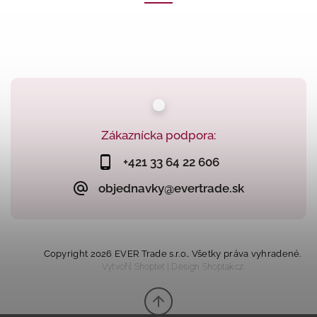
Zákaznícka podpora:
+421 33 64 22 606
objednavky@evertrade.sk
Copyright 2026
EVER Trade s.r.o.
. Všetky práva vyhradené.
Vytvořil
Shoptet
| Design
Shoptak.cz