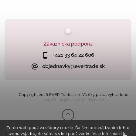
Zákaznícka podpora:
+421 33 64 22 606
objednavky@evertrade.sk
Copyright 2026
EVER Trade s.r.o.
. Všetky práva vyhradené.
Vytvořil
Shoptet
| Design
Shoptak.cz
Tento web používa súbory cookie. Ďalším prechádzaním tohto
webu vyjadrujete súhlas s ich používaním. Viac informácií
tu
.