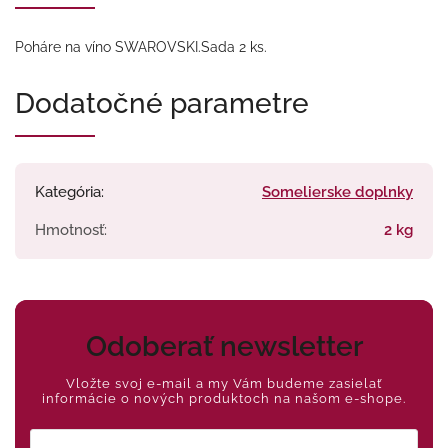
Poháre na víno SWAROVSKI.Sada 2 ks.
Dodatočné parametre
Kategória
:
Somelierske doplnky
Hmotnosť
:
2 kg
Odoberať newsletter
Vložte svoj e-mail a my Vám budeme zasielať
informácie o nových produktoch na našom e-shope.