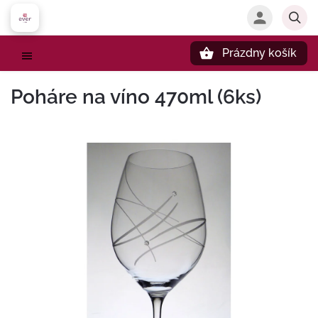
Prázdny košík
Hľadať
Poháre na víno 470ml (6ks)