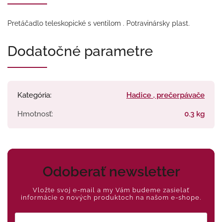
Pretáčadlo teleskopické s ventilom . Potravinársky plast.
Dodatočné parametre
Kategória
:
Hadice , prečerpávače
Hmotnosť
:
0.3 kg
Odoberať newsletter
Vložte svoj e-mail a my Vám budeme zasielať
informácie o nových produktoch na našom e-shope.