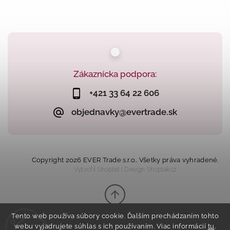
Zákaznícka podpora:
+421 33 64 22 606
objednavky@evertrade.sk
Copyright 2026
EVER Trade s.r.o.
. Všetky práva vyhradené.
Vytvořil
Shoptet
| Design
Shoptak.cz
Tento web používa súbory cookie. Ďalším prechádzaním tohto
webu vyjadrujete súhlas s ich používaním. Viac informácií
tu
.