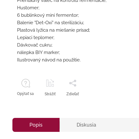
Priehľadný valec na kontrolu fermentácie;
Hustomer;
6 bublinkový mini fermentor;
Balenie "Det-Oxi" na sterilizáciu;
Plastová lyžica na miešanie prísad;
Lepiaci teplomer;
Dávkovač cukru;
nálepka BIY marker;
Ilustrovaný návod na použitie.
Opýtať sa
Strážiť
Zdieľať
Popis
Diskusia