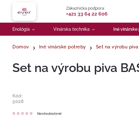
Zákaznícka podpora:
+421 33 64 22 606
Enológia
Vinárska technika
Iné vinárske
Domov
Iné vinárske potreby
Set na výrobu piv
Set na výrobu piva B
Kód:
5028
Neohodnotené