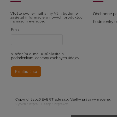
Vložte svoj e-mail a my Vám budeme
Obchodné p
zasielať informácie o nových produktoch
na našom e-shope.
Podmienky o
Email
Vložením e-mailu súhlasíte s
podmienkami ochrany osobných údajov
Prihlásiť sa
Copyright 2026
EVER Trade s.r.o.
. Všetky práva vyhradené.
Vytvořil
Shoptet
| Design
Shoptak.cz