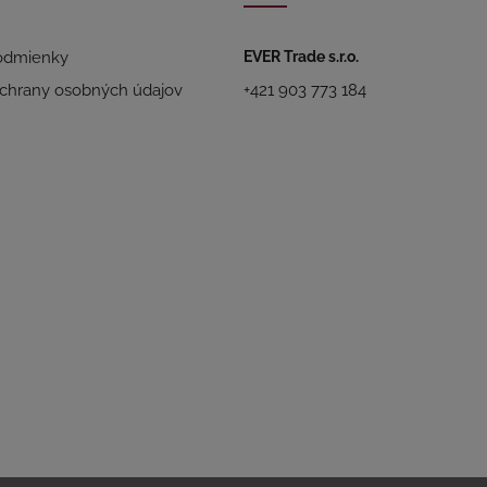
odmienky
EVER Trade s.r.o.
chrany osobných údajov
+421 903 773 184