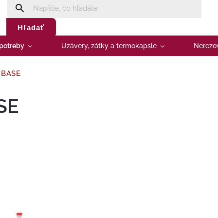
Hľadať
 potreby
Uzávery, zátky a termokapsle
Nerezo
a BASE
ASE