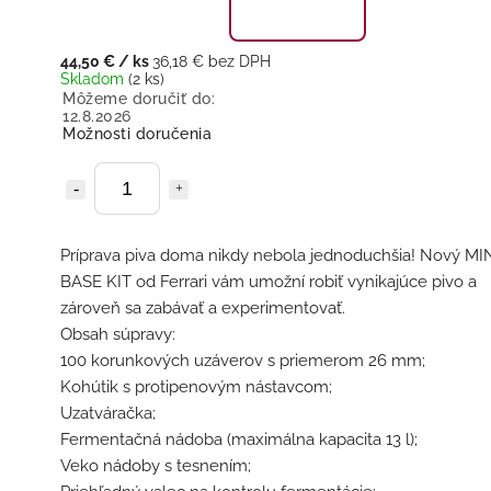
44,50 €
/ ks
36,18 € bez DPH
Skladom
(2 ks)
Môžeme doručiť do:
12.8.2026
Možnosti doručenia
Príprava piva doma nikdy nebola jednoduchšia! Nový MI
BASE KIT od Ferrari vám umožní robiť vynikajúce pivo a
zároveň sa zabávať a experimentovať.
Obsah súpravy:
100 korunkových uzáverov s priemerom 26 mm;
Kohútik s protipenovým nástavcom;
Uzatváračka;
Fermentačná nádoba (maximálna kapacita 13 l);
Veko nádoby s tesnením;