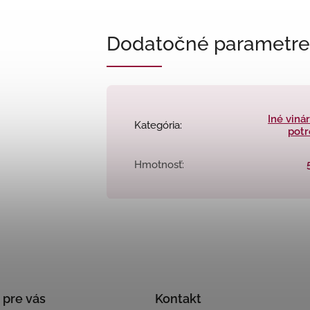
Dodatočné parametre
Iné viná
Kategória
:
potr
Hmotnosť
:
 pre vás
Kontakt