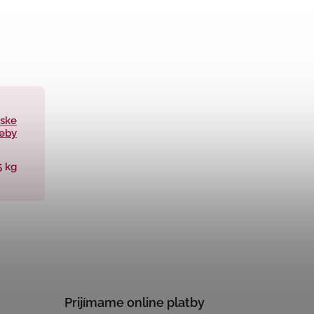
rske
eby
5 kg
Prijímame online platby