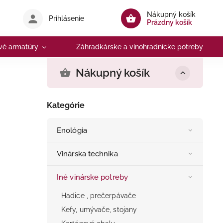
Nákupný košík
Prihlásenie
Prázdny košík
vé armatúry
Záhradkárske a vinohradnícke potreby
Nákupný košík
Kategórie
Enológia
Vinárska technika
Iné vinárske potreby
Hadice , prečerpávače
Kefy, umývače, stojany