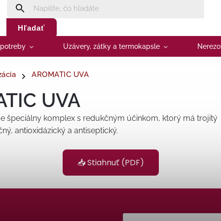
Hľadať
 potreby
Uzávery, zátky a termokapsle
Nerezo
zácia
AROMATIC UVA
TIC UVA
 špeciálny komplex s redukčným účinkom, ktorý má trojitý
čný, antioxidázický a antiseptický.
📥 Stiahnuť (PDF)