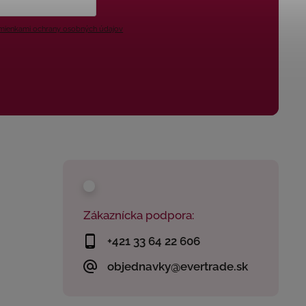
ienkami ochrany osobných údajov
Zákaznícka podpora:
+421 33 64 22 606
objednavky@evertrade.sk