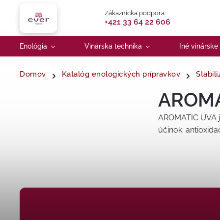
Zákaznícka podpora:
+421 33 64 22 606
Enológia
Vinárska technika
Iné vinárske
Domov
Katalóg enologických prípravkov
Stabili
AROMA
AROMATIC UVA je
účinok: antioxida