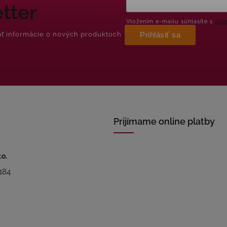
tter
Vložením e-mailu súhlasíte s
podm
ať informácie o nových produktoch
Prihlásiť sa
Prijímame online platby
.o.
184