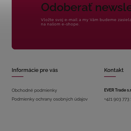
Odoberať newsle
Vložte svoj e-mail a my Vám budeme zasiel
na našom e-shope.
Informácie pre vás
Kontakt
Obchodné podmienky
EVER Trade s.r
Podmienky ochrany osobných údajov
+421 903 773 