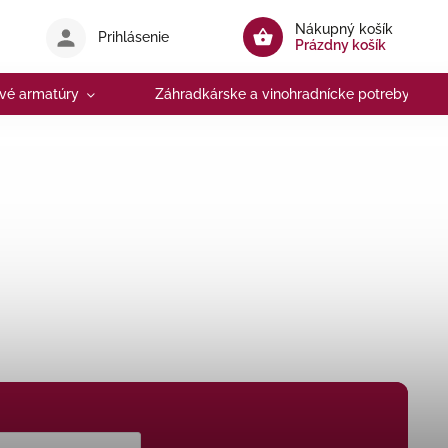
Nákupný košík
Prihlásenie
Prázdny košík
vé armatúry
Záhradkárske a vinohradnícke potreby