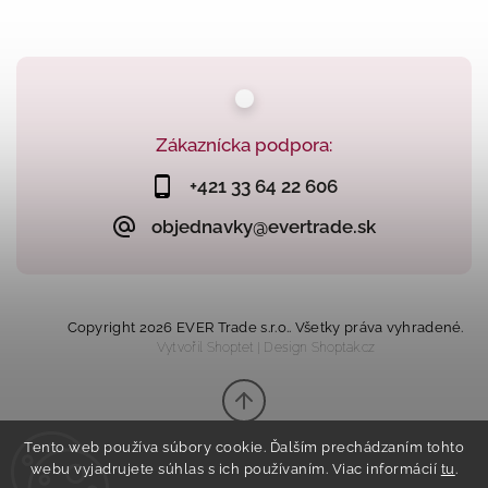
Zákaznícka podpora:
+421 33 64 22 606
objednavky@evertrade.sk
Copyright 2026
EVER Trade s.r.o.
. Všetky práva vyhradené.
Vytvořil
Shoptet
| Design
Shoptak.cz
Tento web používa súbory cookie. Ďalším prechádzaním tohto
webu vyjadrujete súhlas s ich používaním. Viac informácií
tu
.