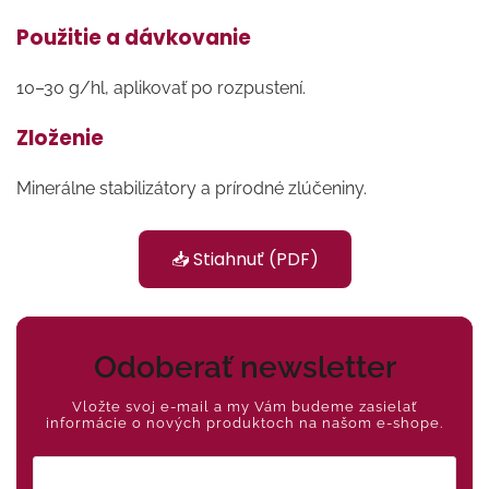
Použitie a dávkovanie
10–30 g/hl, aplikovať po rozpustení.
Zloženie
Minerálne stabilizátory a prírodné zlúčeniny.
📥 Stiahnuť (PDF)
Odoberať newsletter
Vložte svoj e-mail a my Vám budeme zasielať
informácie o nových produktoch na našom e-shope.