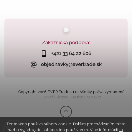
Zákaznícka podpora:
+421 33 64 22 606
objednavky@evertrade.sk
Copyright 2026
EVER Trade s.r.o.
. Všetky práva vyhradené.
Vytvořil
Shoptet
| Design
Shoptak.cz
Tento web používa súbory cookie. Ďalším prechádzaním tohto
webu vyjadrujete súhlas s ich používaním. Viac informácií
tu
.