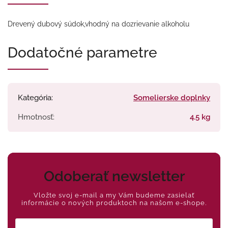
Drevený dubový súdok,vhodný na dozrievanie alkoholu
Dodatočné parametre
Kategória
:
Somelierske doplnky
Hmotnosť
:
4.5 kg
Odoberať newsletter
Vložte svoj e-mail a my Vám budeme zasielať
informácie o nových produktoch na našom e-shope.